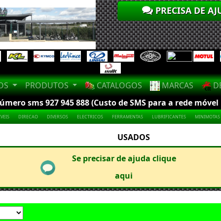
PRECISA DE AJ
LOS
PRODUTOS
CATALOGOS
MARCAS
DE
mero sms 927 945 888 (Custo de SMS para a rede móvel na
VEIS
DIRECAO
DIVERSOS
ELECTRICOS
FERRAMENTAS
LUBRIFICANTES
MINIMOTAS
USADOS
Se precisar de ajuda clique
aqui