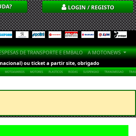
UDA?
LOGIN / REGISTO
SPESAS DE TRANSPORTE E EMBALO
A MOTONEWS
cional) ou ticket a partir site, obrigado
MOTO4.VARIOS
MOTORES
PLASTICOS
RODAS
SUSPENSAO
TRANSMISSAO
TRA