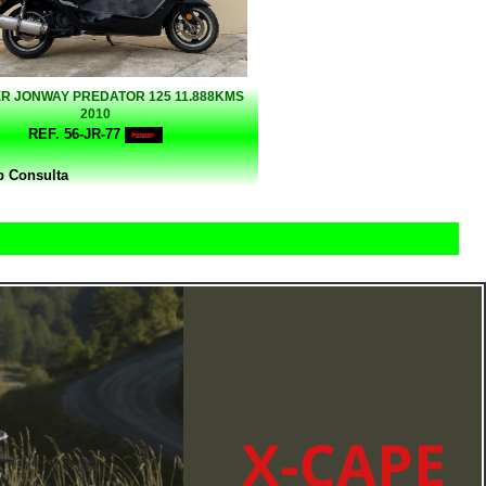
R JONWAY PREDATOR 125 11.888KMS
2010
REF. 56-JR-77
b Consulta