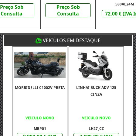
580AL24M
Preço Sob
Preço Sob
Consulta
Consulta
72,00 € (IVA I
VEICULOS EM DESTAQUE
MORBIDELLI C1002V PRETA
LINHAI BUCK ADV 125
CINZA
VEICULO NOVO
VEICULO NOVO
MBP01
LH27_CZ