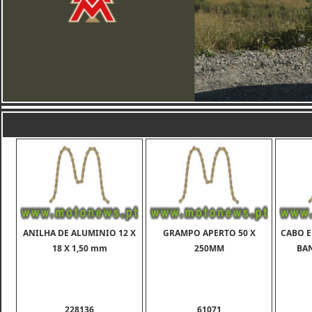
ANILHA DE ALUMINIO 12 X
GRAMPO APERTO 50 X
CABO 
18 X 1,50 mm
250MM
BAN
228136
61071