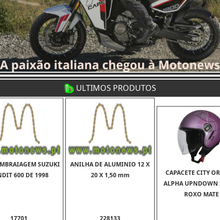
ULTIMOS PRODUTOS
EMBRAIAGEM SUZUKI
ANILHA DE ALUMINIO 12 X
CAPACETE CITY O
DIT 600 DE 1998
20 X 1,50 mm
ALPHA UPNDOWN 
ROXO MATE
17701
228133