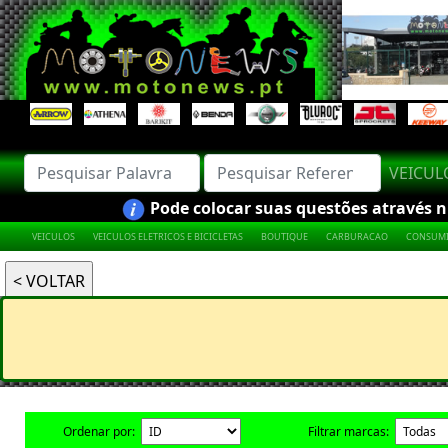
VEICU
Pode colocar suas questões através nú
VEICULOS
VEICULOS ELETRICOS E BICICLETAS
BOUTIQUE
CARBURACAO
CONSUMI
Ordenar por:
Filtrar marcas: