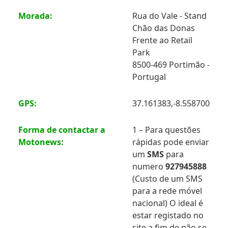
Morada:
Rua do Vale - Stand
Chão das Donas
Frente ao Retail
Park
8500-469 Portimão -
Portugal
GPS:
37.161383,-8.558700
Forma de contactar a
1 – Para questões
Motonews:
rápidas pode enviar
um
SMS
para
numero
927945888
(Custo de um SMS
para a rede móvel
nacional) O ideal é
estar registado no
site a fim de não se