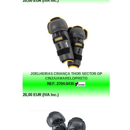
20,00 EUR (IVA Inc.)
JOELHEIRAS CRIANÇA THOR SECTOR GP
CINZA/AMARELO/PRETO
REF. 2704-0430
26,00 EUR (IVA Inc.)