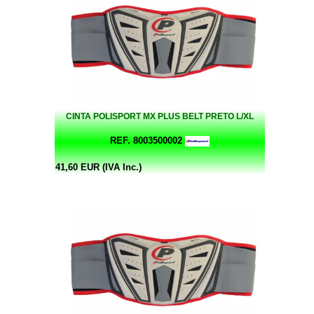
CINTA POLISPORT MX PLUS BELT PRETO L/XL
REF. 8003500002
41,60 EUR (IVA Inc.)