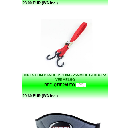
28,00 EUR (IVA Inc.)
CINTA COM GANCHOS 1,8M - 25MM DE LARGURA
VERMELHO
REF. QTIE2AUTO
20,60 EUR (IVA Inc.)