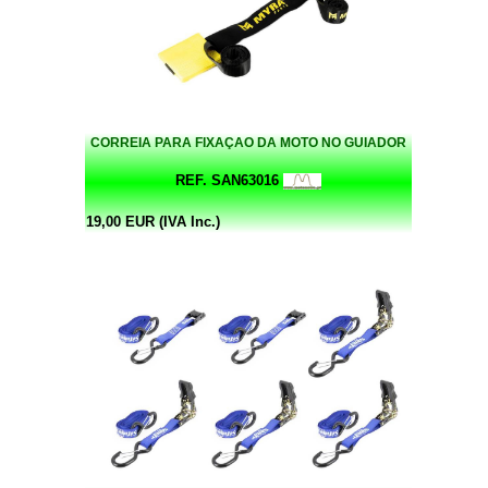
CORREIA PARA FIXAÇAO DA MOTO NO GUIADOR
REF. SAN63016
19,00 EUR (IVA Inc.)