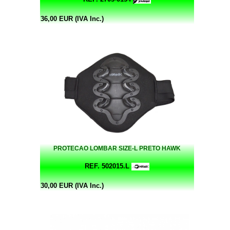
36,00 EUR (IVA Inc.)
PROTECAO LOMBAR SIZE-L PRETO HAWK
REF. 502015.L
30,00 EUR (IVA Inc.)