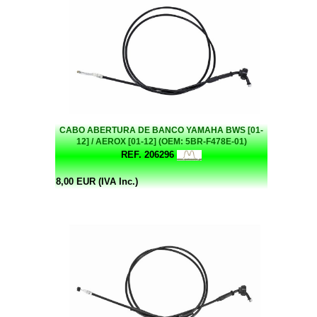
CABO ABERTURA DE BANCO YAMAHA BWS [01-
12] / AEROX [01-12] (OEM: 5BR-F478E-01)
REF. 206296
8,00 EUR (IVA Inc.)