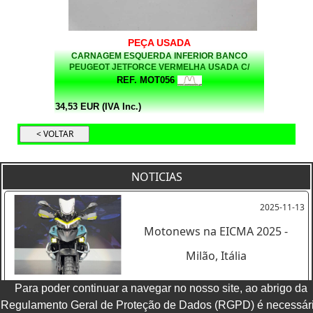
PEÇA USADA
CARNAGEM ESQUERDA INFERIOR BANCO
PEUGEOT JETFORCE VERMELHA USADA C/
DEFEITOS (VENDIDO NO ESTADO EM QUE SE
REF. MOT056
ENCONTRA)
34,53 EUR (IVA Inc.)
NOTICIAS
2025-11-13
Motonews na EICMA 2025 -
Milão, Itália
Para poder continuar a navegar no nosso site, ao abrigo da
Regulamento Geral de Proteção de Dados (RGPD) é necessár
Ver todas as noticias