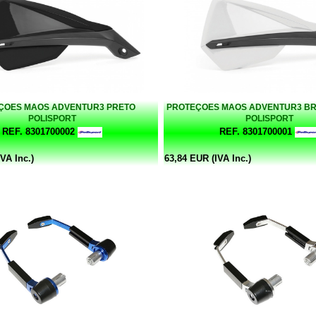
ÇOES MAOS ADVENTUR3 PRETO
PROTEÇOES MAOS ADVENTUR3 B
POLISPORT
POLISPORT
REF. 8301700002
REF. 8301700001
VA Inc.)
63,84 EUR (IVA Inc.)