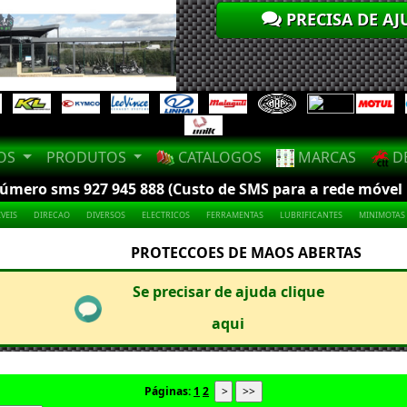
PRECISA DE AJ
LOS
PRODUTOS
CATALOGOS
MARCAS
DE
mero sms 927 945 888 (Custo de SMS para a rede móvel na
VEIS
DIRECAO
DIVERSOS
ELECTRICOS
FERRAMENTAS
LUBRIFICANTES
MINIMOTAS
PROTECCOES DE MAOS ABERTAS
Se precisar de ajuda clique
aqui
Páginas:
1
2