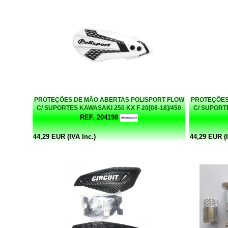
PROTEÇÕES DE MÃO ABERTAS POLISPORT FLOW
PROTEÇÕES
C/ SUPORTES KAWASAKI 250 KX F 20[08-18]/450
C/ SUPORTE
KX F [08-18] BRANCO/PRETO
K
REF. 204198
44,29 EUR (IVA Inc.)
44,29 EUR (I