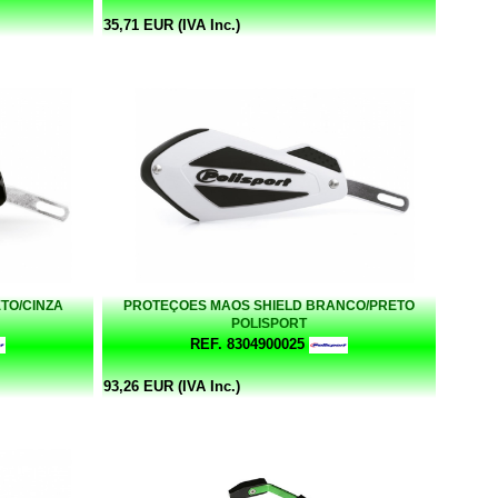
35,71 EUR (IVA Inc.)
TO/CINZA
PROTEÇOES MAOS SHIELD BRANCO/PRETO
POLISPORT
REF. 8304900025
93,26 EUR (IVA Inc.)