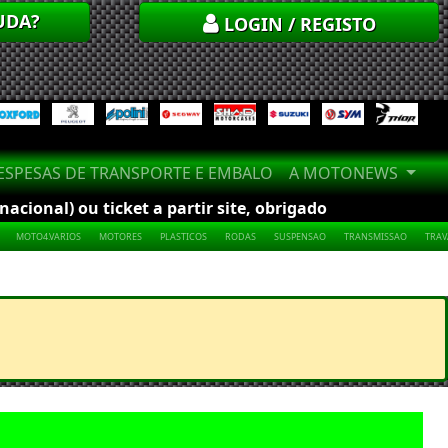
UDA?
LOGIN / REGISTO
SPESAS DE TRANSPORTE E EMBALO
A MOTONEWS
cional) ou ticket a partir site, obrigado
MOTO4.VARIOS
MOTORES
PLASTICOS
RODAS
SUSPENSAO
TRANSMISSAO
TRA