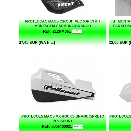
PROTECÇAO MAOS CIRCUIT VECTOR C/ KIT
KIT MONT
MONTAGEM CARBONO/BRANCO
PARAFUSO
REF. 212PM061
37,45 EUR (IVA Inc.)
12,05 EUR (I
PROTEÇOES MAOS MX ROCKS BRANCO/PRETO
PROTEÇOES 
POLISPORT
REF. 8306400021