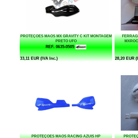
PROTEÇOES MAOS MX GRAVITY C KIT MONTAGEM
FERRAG
PRETO UFO
MXROC
REF. 0635-0505
33,11 EUR (IVA Inc.)
28,20 EUR (I
PROTEÇOES MAOS RACING AZUIS HP
PROTEÇ