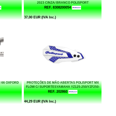
2023 CINZA/ BRANCO POLISPORT
REF. 8308200054
37,00 EUR (IVA Inc.)
 66 OXFORD
PROTEÇÕES DE MÃO ABERTAS POLISPORT MX
FLOW C/ SUPORTESYAMAHA YZ125-250/YZF250-
450/WR125-250-450 WR [08-] BRANCO/AZUL
REF. 202860
44,29 EUR (IVA Inc.)