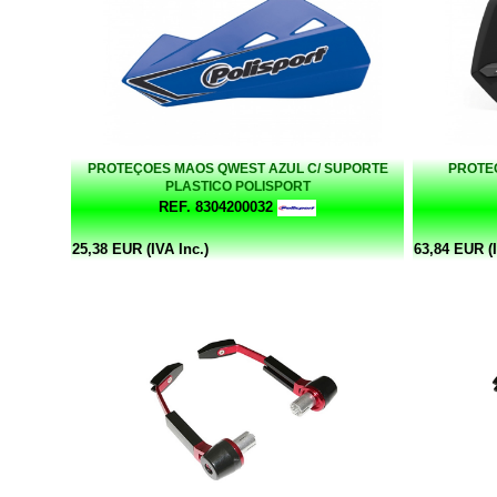
PROTEÇOES MAOS QWEST AZUL C/ SUPORTE
PROTE
PLASTICO POLISPORT
REF. 8304200032
25,38 EUR (IVA Inc.)
63,84 EUR (I