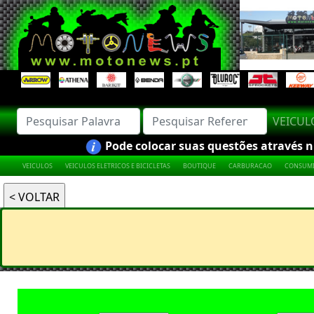
VEICU
Pode colocar suas questões através nú
VEICULOS
VEICULOS ELETRICOS E BICICLETAS
BOUTIQUE
CARBURACAO
CONSUMI