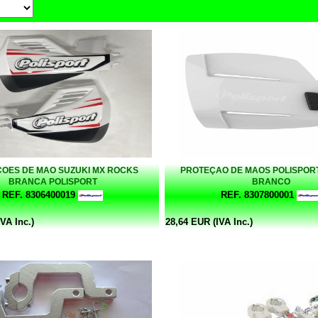
OES DE MAO SUZUKI MX ROCKS
PROTEÇAO DE MAOS POLISPOR
BRANCA POLISPORT
BRANCO
REF. 8306400019
REF. 8307800001
VA Inc.)
28,64 EUR (IVA Inc.)