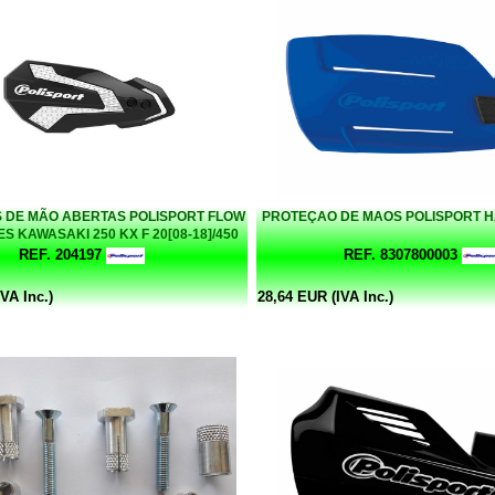
 DE MÃO ABERTAS POLISPORT FLOW
PROTEÇAO DE MAOS POLISPORT 
S KAWASAKI 250 KX F 20[08-18]/450
X F [08-18] PRETO/BRANCO
REF. 204197
REF. 8307800003
VA Inc.)
28,64 EUR (IVA Inc.)