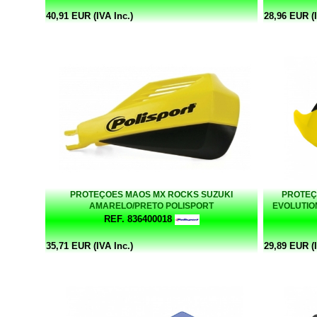
40,91 EUR (IVA Inc.)
28,96 EUR (I
PROTEÇOES MAOS MX ROCKS SUZUKI
PROTEÇ
AMARELO/PRETO POLISPORT
EVOLUTIO
REF. 836400018
35,71 EUR (IVA Inc.)
29,89 EUR (I