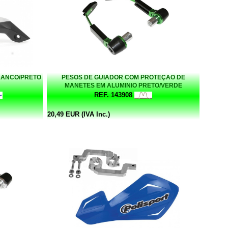
RANCO/PRETO
PESOS DE GUIADOR COM PROTEÇAO DE
MANETES EM ALUMINIO PRETO/VERDE
REF. 143908
20,49 EUR (IVA Inc.)