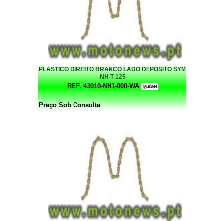
PLASTICO DIREITO BRANCO LADO DEPOSITO SYM
NH-T 125
REF. 43010-NH1-000-WA
Preço Sob Consulta