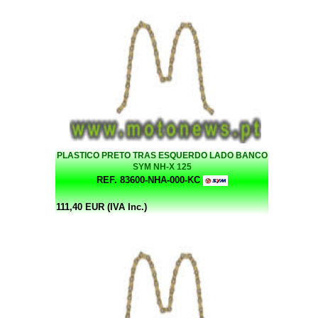
PLASTICO PRETO TRAS ESQUERDO LADO BANCO
SYM NH-X 125
REF. 83600-NHA-000-KC
111,40 EUR (IVA Inc.)