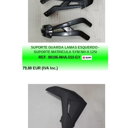
SUPORTE GUARDA LAMAS ESQUERDO -
SUPORTE MATRICULA SYM NH-X 125I
REF. 80106-NHA-010-GY
79,88 EUR (IVA Inc.)