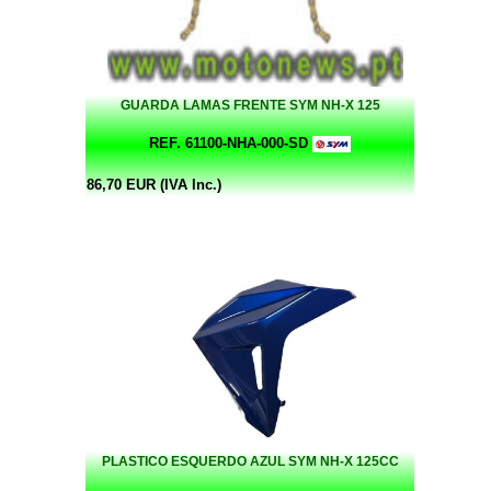
GUARDA LAMAS FRENTE SYM NH-X 125
REF. 61100-NHA-000-SD
86,70 EUR (IVA Inc.)
PLASTICO ESQUERDO AZUL SYM NH-X 125CC