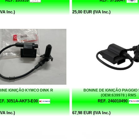
REF. 209959
REF. 971604T
VA Inc.)
25,00 EUR (IVA Inc.)
INE IGNIÇÃO KYMCO DINK R
BONINE DE IGNIÇÃO PIAGGIO 
(OEM:639978 ) RMS
EF. 3051A-AKF3-E00
REF. 246010490
VA Inc.)
67,98 EUR (IVA Inc.)