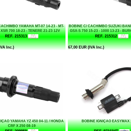
CACHIMBO YAMAHA MT-07 14-23 - MT-
BOBINE C/ CACHIMBO SUZUKI BANDI
- XSR 700 18-23 - TENERE 21-23 12V
GSX-S 750 15-23 - 1000 13-23 - BU
(OEM: 1WS-82310-00-00)
18 12V (OEM: 33410-47H
REF. 215313
REF. 215312
VA Inc.)
67,00 EUR (IVA Inc.)
IÇAO YAMAHA YZ 450 04-11 / HONDA
BOBINE IGNIÇAO EASYMAX
CRF X 250 08-19