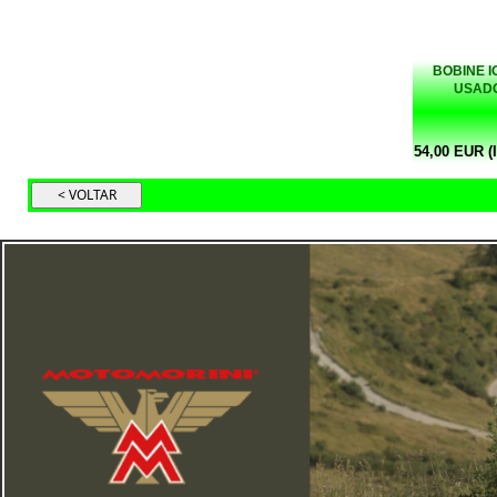
BOBINE I
USADO
54,00 EUR (I