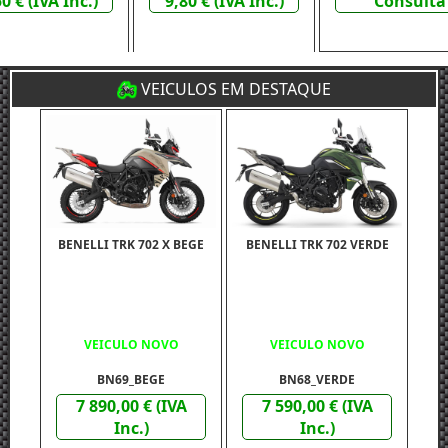
0 € (IVA Inc.)
9,80 € (IVA Inc.)
Consulta
VEICULOS EM DESTAQUE
BENELLI TRK 702 X BEGE
BENELLI TRK 702 VERDE
VEICULO NOVO
VEICULO NOVO
BN69_BEGE
BN68_VERDE
7 890,00 € (IVA
7 590,00 € (IVA
Inc.)
Inc.)