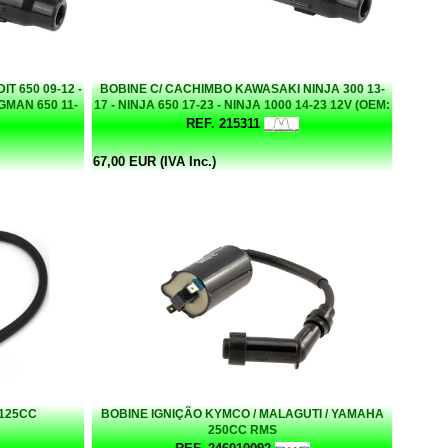
T 650 09-12 -
BOBINE C/ CACHIMBO KAWASAKI NINJA 300 13-
RGMAN 650 11-
17 - NINJA 650 17-23 - NINJA 1000 14-23 12V (OEM:
00)
21171-0033)
REF. 215311
67,00 EUR (IVA Inc.)
 125CC
BOBINE IGNIÇÃO KYMCO / MALAGUTI / YAMAHA
250CC RMS