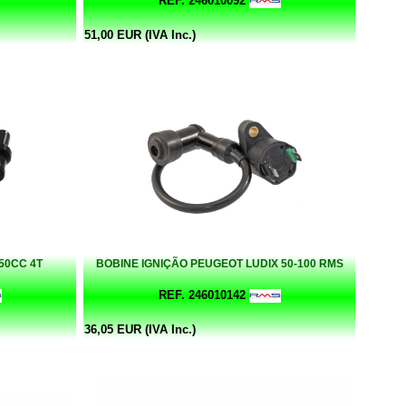
REF. 246010092
51,00 EUR (IVA Inc.)
50CC 4T
BOBINE IGNIÇÃO PEUGEOT LUDIX 50-100 RMS
REF. 246010142
36,05 EUR (IVA Inc.)