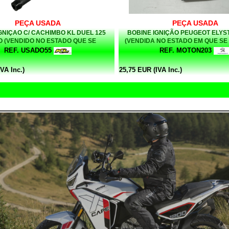
PEÇA USADA
PEÇA USADA
GNIÇAO C/ CACHIMBO KL DUEL 125
BOBINE IGNIÇÃO PEUGEOT ELY
 (VENDIDO NO ESTADO QUE SE
(VENDIDA NO ESTADO EM QUE SE
ENCONTRA)
REF. USADO55
REF. MOTON203
VA Inc.)
25,75 EUR (IVA Inc.)