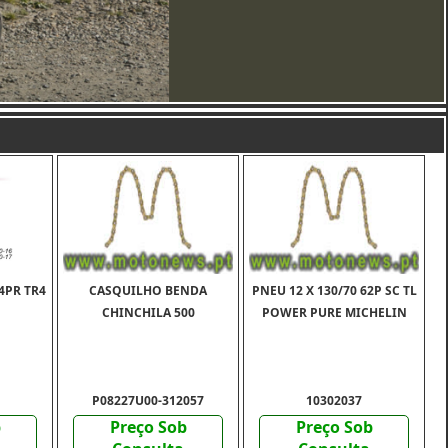
 4PR TR4
CASQUILHO BENDA
PNEU 12 X 130/70 62P SC TL
CHINCHILA 500
POWER PURE MICHELIN
P08227U00-312057
10302037
b
Preço Sob
Preço Sob