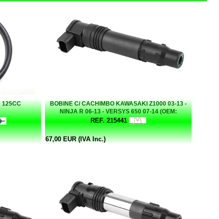
N 125CC
BOBINE C/ CACHIMBO KAWASAKI Z1000 03-13 -
NINJA R 06-13 - VERSYS 650 07-14 (OEM:
211710028 / 211711286)
REF. 215441
67,00 EUR (IVA Inc.)