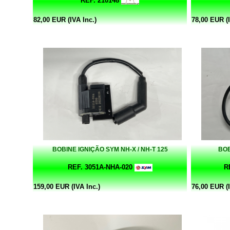
REF. 210148
82,00 EUR (IVA Inc.)
78,00 EUR (I
BOBINE IGNIÇÃO SYM NH-X / NH-T 125
BOB
REF. 3051A-NHA-020
R
159,00 EUR (IVA Inc.)
76,00 EUR (I