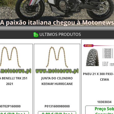
ULTIMOS PRODUTOS
PNEU 21 X 300 F933
 BENELLI TRK 251
JUNTA DO CILINDRO
CEWA
2021
KEEWAY HURRICANE
10303034
40702P160000
P0131600980000
Preço So