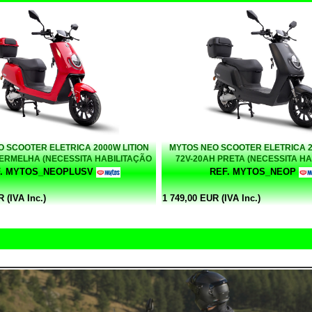
 SCOOTER ELETRICA 2000W LITION
MYTOS NEO SCOOTER ELETRICA 2
VERMELHA (NECESSITA HABILITAÇÃO
72V-20AH PRETA (NECESSITA H
CICLOMOTORES 50CC)
CICLOMOTORES 50CC
F. MYTOS_NEOPLUSV
REF. MYTOS_NEOP
 (IVA Inc.)
1 749,00 EUR (IVA Inc.)