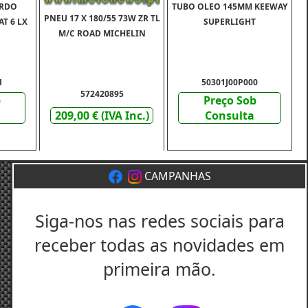
ERDO
TUBO OLEO 145MM KEEWAY
PNEU 17 X 180/55 73W ZR TL
T 6 LX
SUPERLIGHT
M/C ROAD MICHELIN
1
50301J00P000
572420895
b
Preço Sob
209,00 € (IVA Inc.)
Consulta
CAMPANHAS
Siga-nos nas redes sociais para
receber todas as novidades em
primeira mão.