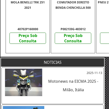
MOLA BENELLI TRK 251
COMUTADOR DIREITO
PNEU 21
2021
BENDA CHINCHILLA 500
40702P160000
P0821I0G-483012
Preço Sob
Preço Sob
Consulta
Consulta
NOTICIAS
2025-11-13
Motonews na EICMA 2025 -
Milão, Itália