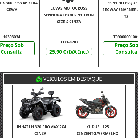
 X 300 F933 4PR TR4
ESPELHO ESQU
LUVAS MOTOCROSS
CEWA
SEGWAY SNARNER A
SENHORA THOR SPECTRUM
T3
SIZE-S CINZA
10303034
T0900000100
3331-0203
Preço Sob
Preço So
Consulta
25,90 € (IVA Inc.)
Consulta
VEICULOS EM DESTAQUE
LINHAI LH 320 PROMAX 2X4
KL DUEL 125
CINZA
CINZENTO/VERMELHO