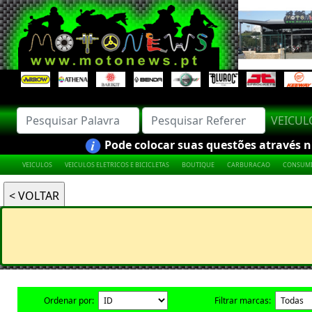
VEICU
Pode colocar suas questões através nú
VEICULOS
VEICULOS ELETRICOS E BICICLETAS
BOUTIQUE
CARBURACAO
CONSUMI
Ordenar por:
Filtrar marcas: