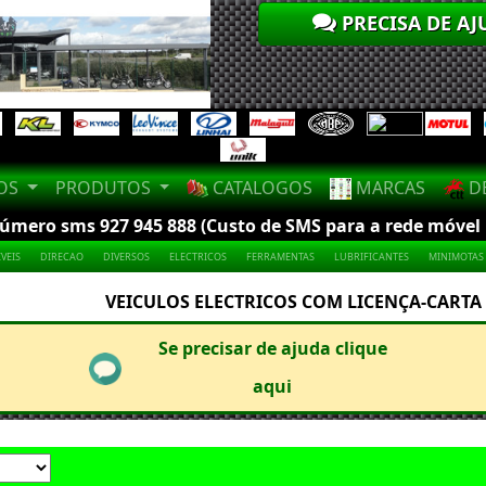
PRECISA DE AJ
LOS
PRODUTOS
CATALOGOS
MARCAS
DE
mero sms 927 945 888 (Custo de SMS para a rede móvel na
VEIS
DIRECAO
DIVERSOS
ELECTRICOS
FERRAMENTAS
LUBRIFICANTES
MINIMOTAS
VEICULOS ELECTRICOS COM LICENÇA-CARTA
Se precisar de ajuda clique
aqui