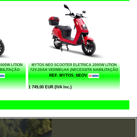
000W LITION
MYTOS NEO SCOOTER ELETRICA 2000W LITION
ABILITAÇÃO
72V-20AH VERMELHA (NECESSITA HABILITAÇÃO
)
CICLOMOTORES 50CC)
REF. MYTOS_NEOV
1 749,00 EUR (IVA Inc.)