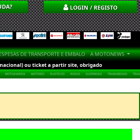
UDA?
LOGIN / REGISTO
SPESAS DE TRANSPORTE E EMBALO
A MOTONEWS
cional) ou ticket a partir site, obrigado
MOTO4.VARIOS
MOTORES
PLASTICOS
RODAS
SUSPENSAO
TRANSMISSAO
TRA