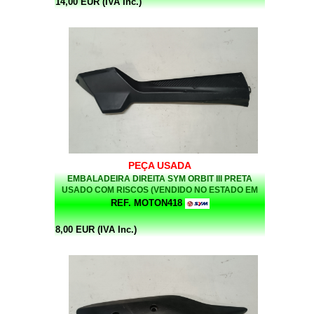
14,00 EUR (IVA Inc.)
PEÇA USADA
EMBALADEIRA DIREITA SYM ORBIT III PRETA
USADO COM RISCOS (VENDIDO NO ESTADO EM
QUE SE ENCONTRA)
REF. MOTON418
8,00 EUR (IVA Inc.)