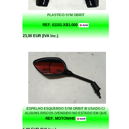
PLASTICO SYM OBRIT
REF. 61101-XB1-000
23,00 EUR (IVA Inc.)
ESPELHO ESQUERDO SYM ORBIT III USADO C/
ALGUNS RISCOS (VENDIDO NO ESTADO EM QUE
SE ENCONTRA)
REF. MOTON440