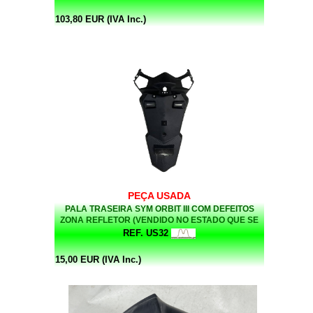
103,80 EUR (IVA Inc.)
PEÇA USADA
PALA TRASEIRA SYM ORBIT III COM DEFEITOS
ZONA REFLETOR (VENDIDO NO ESTADO QUE SE
ENCONTRA)
REF. US32
15,00 EUR (IVA Inc.)