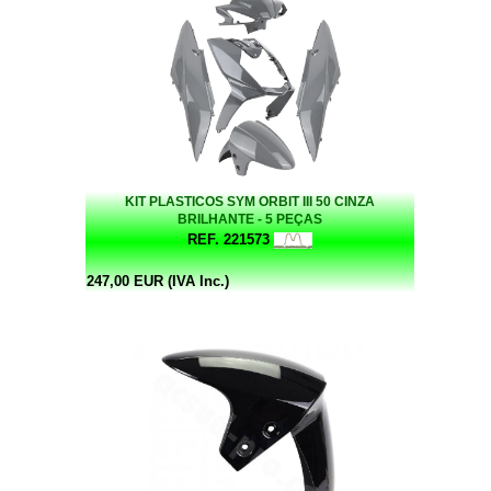
KIT PLASTICOS SYM ORBIT III 50 CINZA
BRILHANTE - 5 PEÇAS
REF. 221573
247,00 EUR (IVA Inc.)