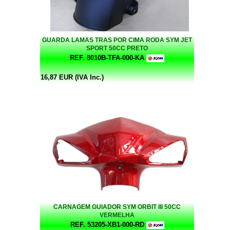
GUARDA LAMAS TRAS POR CIMA RODA SYM JET
SPORT 50CC PRETO
REF. 8010B-TFA-000-KA
16,87 EUR (IVA Inc.)
CARNAGEM GUIADOR SYM ORBIT III 50CC
VERMELHA
REF. 53205-XB1-000-RD