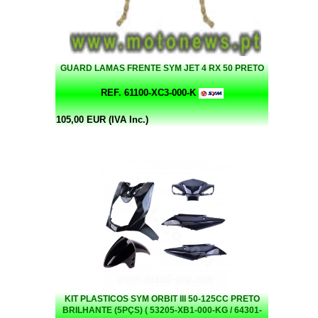
GUARD LAMAS FRENTE SYM JET 4 RX 50 PRETO
REF. 61100-XC3-000-K
105,00 EUR (IVA Inc.)
KIT PLASTICOS SYM ORBIT III 50-125CC PRETO
BRILHANTE (5PÇS) ( 53205-XB1-000-KG / 64301-