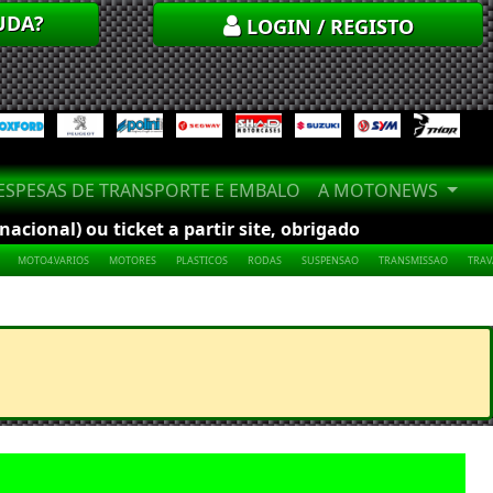
UDA?
LOGIN / REGISTO
SPESAS DE TRANSPORTE E EMBALO
A MOTONEWS
cional) ou ticket a partir site, obrigado
MOTO4.VARIOS
MOTORES
PLASTICOS
RODAS
SUSPENSAO
TRANSMISSAO
TRA