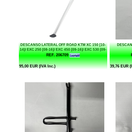
DESCANSO LATERAL OFF ROAD KTM XC 150 [10-
DESCAN
14]/ EXC 250 [08-16]/ EXC 450 [09-16]/ EXC 530 [09-
11] ALUMINIO BUZZETTI
REF. 206709
95,00 EUR (IVA Inc.)
39,76 EUR (I