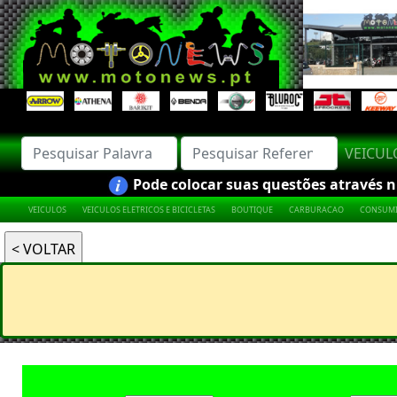
VEICU
Pode colocar suas questões através nú
VEICULOS
VEICULOS ELETRICOS E BICICLETAS
BOUTIQUE
CARBURACAO
CONSUMI