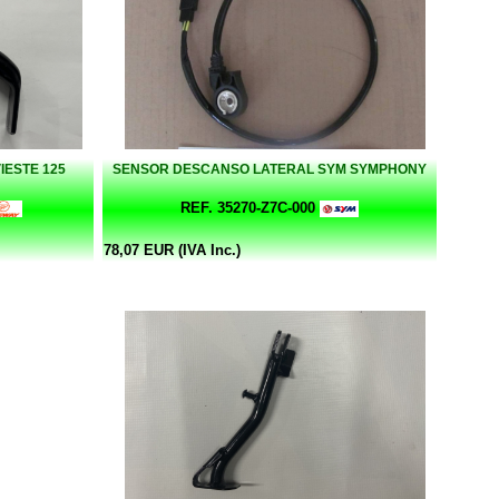
IESTE 125
SENSOR DESCANSO LATERAL SYM SYMPHONY
REF. 35270-Z7C-000
78,07 EUR (IVA Inc.)