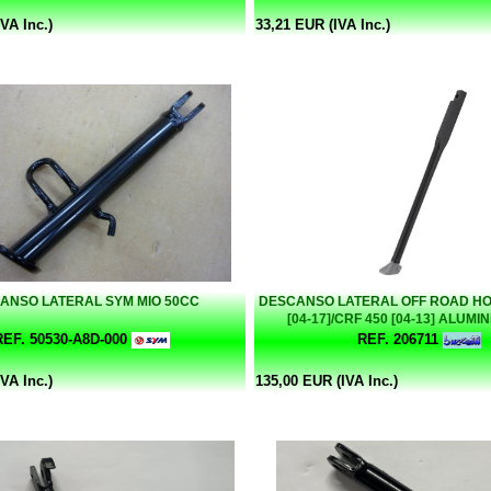
VA Inc.)
33,21 EUR (IVA Inc.)
ANSO LATERAL SYM MIO 50CC
DESCANSO LATERAL OFF ROAD HO
[04-17]/CRF 450 [04-13] ALUMI
BUZZETTI
REF. 50530-A8D-000
REF. 206711
VA Inc.)
135,00 EUR (IVA Inc.)