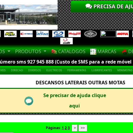
PRECISA DE AJ
LOS
PRODUTOS
CATALOGOS
MARCAS
DE
mero sms 927 945 888 (Custo de SMS para a rede móvel na
VEIS
DIRECAO
DIVERSOS
ELECTRICOS
FERRAMENTAS
LUBRIFICANTES
MINIMOTAS
DESCANSOS LATERAIS OUTRAS MOTAS
Se precisar de ajuda clique
aqui
Páginas:
1
2
3