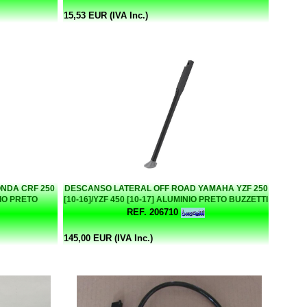
15,53 EUR (IVA Inc.)
NDA CRF 250
DESCANSO LATERAL OFF ROAD YAMAHA YZF 250
NIO PRETO
[10-16]/YZF 450 [10-17] ALUMINIO PRETO BUZZETTI
REF. 206710
145,00 EUR (IVA Inc.)