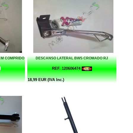
3CM COMPRIDO
DESCANSO LATERAL BWS CROMADO RJ
REF. 120606474
18,99 EUR (IVA Inc.)