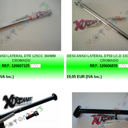
SO LATERAL DTR 125CC 360MM
DESCANSO LATERAL DT50 LC.D 3
CROMADO
CROMADO
REF. 120607125
REF. 120606835
VA Inc.)
19,05 EUR (IVA Inc.)