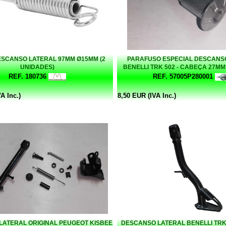
SCANSO LATERAL 97MM Ø15MM (2
PARAFUSO ESPECIAL DESCANS
UNIDADES)
BENELLI TRK 502 - CABEÇA 27M
REF. 180736
REF. 57005P280001
A Inc.)
8,50 EUR (IVA Inc.)
ATERAL ORIGINAL PEUGEOT KISBEE
DESCANSO LATERAL BENELLI TR