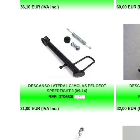
36,10 EUR (IVA Inc.)
60,00 EUR (I
DESCANSO LATERAL C/ MOLAS PEUGEOT
DESC
SPEEDFIGHT 3 [09-14]
REF. 370660I
21,00 EUR (IVA Inc.)
32,00 EUR (I