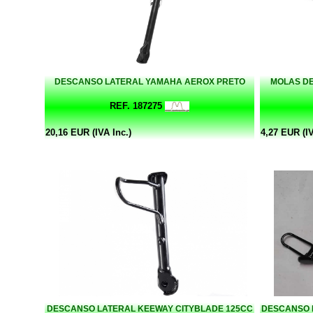
DESCANSO LATERAL YAMAHA AEROX PRETO
MOLAS DE
REF. 187275
20,16 EUR (IVA Inc.)
4,27 EUR (IV
DESCANSO LATERAL KEEWAY CITYBLADE 125CC
DESCANSO L