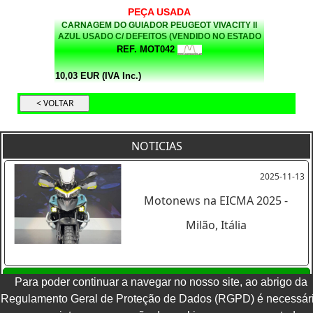
PEÇA USADA
CARNAGEM DO GUIADOR PEUGEOT VIVACITY II
AZUL USADO C/ DEFEITOS (VENDIDO NO ESTADO
EM QUE SE ENCONTRA)
REF. MOT042
10,03 EUR (IVA Inc.)
NOTICIAS
2025-11-13
Motonews na EICMA 2025 -
Milão, Itália
Ver todas as noticias
Para poder continuar a navegar no nosso site, ao abrigo da
Regulamento Geral de Proteção de Dados (RGPD) é necessár
TERMOS E CONDIÇÕES
|
POLITICA DE PRIVACIDADE
|
LIVRO DE