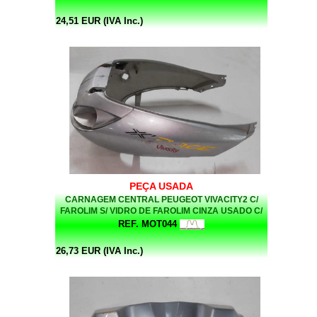
24,51 EUR (IVA Inc.)
PEÇA USADA
CARNAGEM CENTRAL PEUGEOT VIVACITY2 C/
FAROLIM S/ VIDRO DE FAROLIM CINZA USADO C/
DEFEITOS (VENDIDO NO ESTADO EM QUE SE
REF. MOT044
ENCONTRA)
26,73 EUR (IVA Inc.)