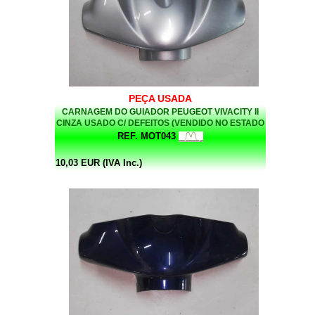
PEÇA USADA
CARNAGEM DO GUIADOR PEUGEOT VIVACITY II
CINZA USADO C/ DEFEITOS (VENDIDO NO ESTADO
EM QUE SE ENCONTRA)
REF. MOT043
10,03 EUR (IVA Inc.)