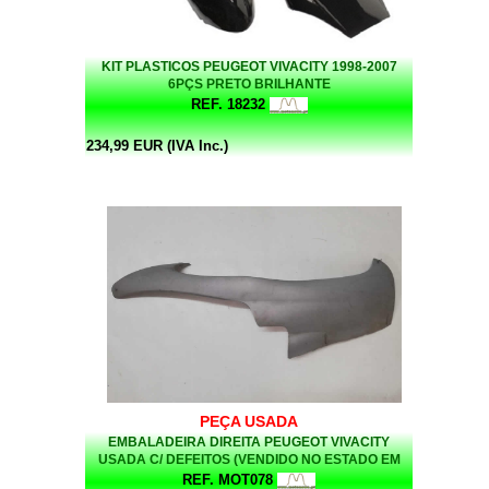
KIT PLASTICOS PEUGEOT VIVACITY 1998-2007
6PÇS PRETO BRILHANTE
REF. 18232
234,99 EUR (IVA Inc.)
PEÇA USADA
EMBALADEIRA DIREITA PEUGEOT VIVACITY
USADA C/ DEFEITOS (VENDIDO NO ESTADO EM
QUE SE ENCONTRA)
REF. MOT078