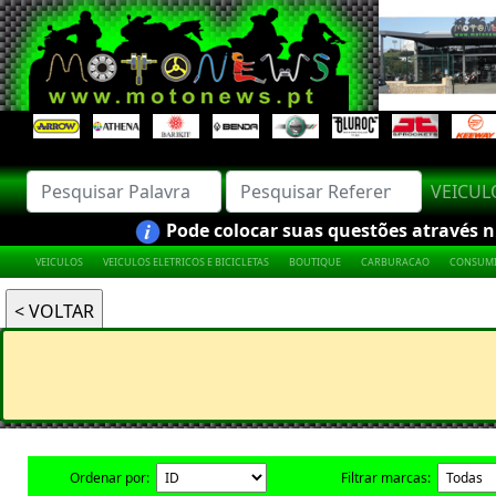
VEICU
Pode colocar suas questões através nú
VEICULOS
VEICULOS ELETRICOS E BICICLETAS
BOUTIQUE
CARBURACAO
CONSUMI
Ordenar por:
Filtrar marcas: