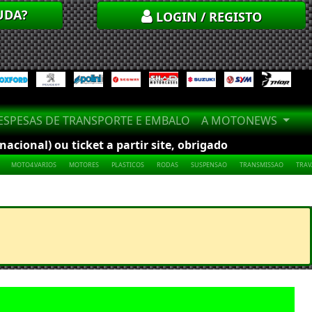
UDA?
LOGIN / REGISTO
SPESAS DE TRANSPORTE E EMBALO
A MOTONEWS
cional) ou ticket a partir site, obrigado
MOTO4.VARIOS
MOTORES
PLASTICOS
RODAS
SUSPENSAO
TRANSMISSAO
TRA