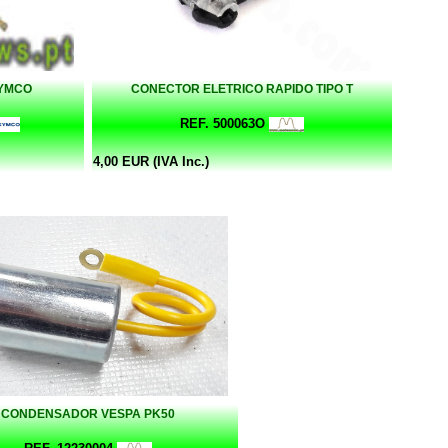
KYMCO
CONECTOR ELETRICO RAPIDO TIPO T
REF. 500063O
4,00 EUR (IVA Inc.)
CONDENSADOR VESPA PK50