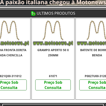
ULTIMOS PRODUTOS
HA FRONTA DIRETA
GRAMPO APERTO 50 X
BATENTE DE BOR
NDA CHINCILLA
250MM
BENDA
821Q00-311012
61071
P0827U00-312
Preço Sob
Preço Sob
Preço So
Consulta
Consulta
Consulta