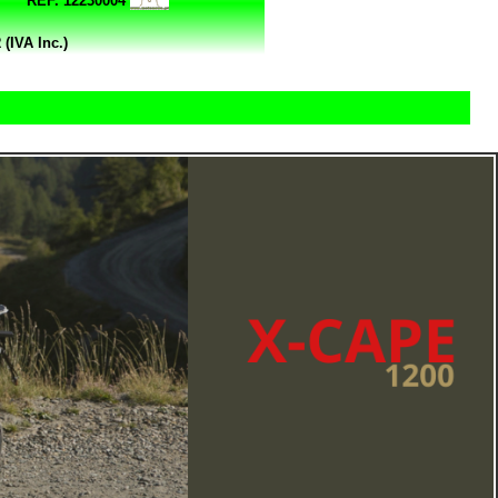
REF. 12230004
(IVA Inc.)