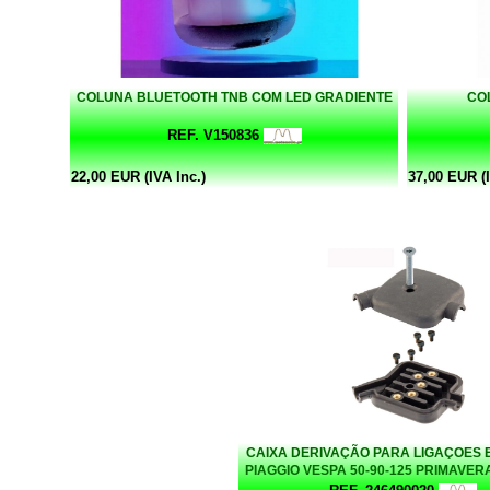
COLUNA BLUETOOTH TNB COM LED GRADIENTE
CO
REF. V150836
22,00 EUR (IVA Inc.)
37,00 EUR (I
CAIXA DERIVAÇÃO PARA LIGAÇOES 
PIAGGIO VESPA 50-90-125 PRIMAVER