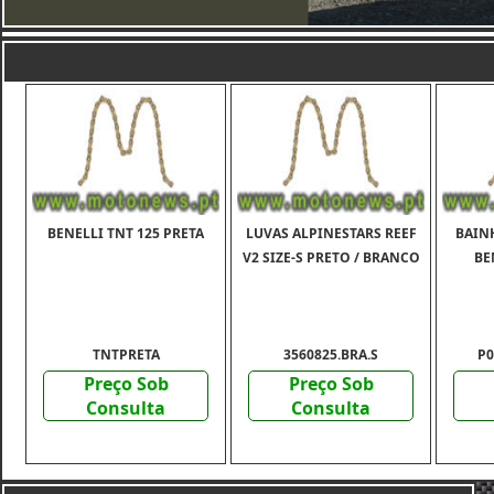
BENELLI TNT 125 PRETA
LUVAS ALPINESTARS REEF
BAIN
V2 SIZE-S PRETO / BRANCO
BE
TNTPRETA
3560825.BRA.S
P0
Preço Sob
Preço Sob
Consulta
Consulta