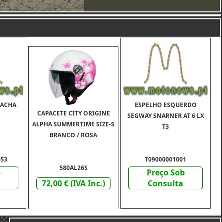
RACHA
ESPELHO ESQUERDO
CAPACETE CITY ORIGINE
SEGWAY SNARNER AT 6 LX
ALPHA SUMMERTIME SIZE-S
T3
BRANCO / ROSA
053
T09000001001
580AL26S
b
Preço Sob
72,00 € (IVA Inc.)
Consulta