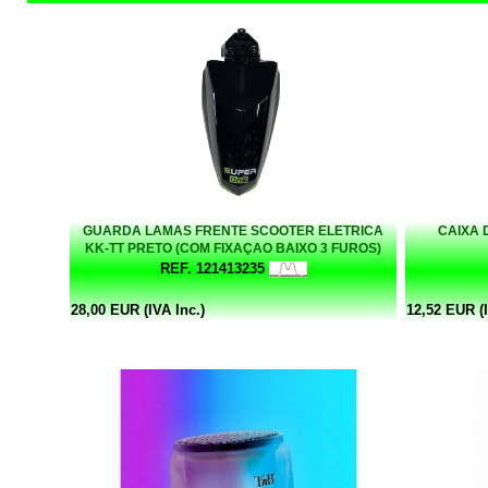
GUARDA LAMAS FRENTE SCOOTER ELETRICA
CAIXA 
KK-TT PRETO (COM FIXAÇAO BAIXO 3 FUROS)
REF. 121413235
28,00 EUR (IVA Inc.)
12,52 EUR (I