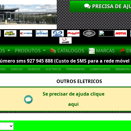
PRECISA DE AJ
LOS
PRODUTOS
CATALOGOS
MARCAS
DE
mero sms 927 945 888 (Custo de SMS para a rede móvel na
VEIS
DIRECAO
DIVERSOS
ELECTRICOS
FERRAMENTAS
LUBRIFICANTES
MINIMOTAS
OUTROS ELETRICOS
Se precisar de ajuda clique
aqui