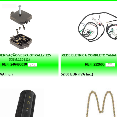
DERIVAÇÃO VESPA GT RALLY 125
REDE ELETRICA COMPLETO YAMAH
(OEM:120811)
REF. 246490030
REF. 222605
VA Inc.)
52,00 EUR (IVA Inc.)