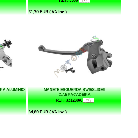
REF. 3990
31,30 EUR (IVA Inc.)
RA ALUMINIO
MANETE ESQUERDA BWS/SLIDER
C/ABRAÇADEIRA
REF. 331280A
34,80 EUR (IVA Inc.)