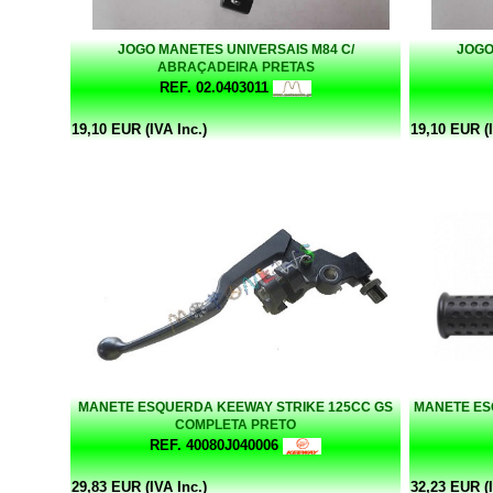
JOGO MANETES UNIVERSAIS M84 C/
JOGO
ABRAÇADEIRA PRETAS
REF. 02.0403011
19,10 EUR (IVA Inc.)
19,10 EUR (I
MANETE ESQUERDA KEEWAY STRIKE 125CC GS
MANETE ES
COMPLETA PRETO
REF. 40080J040006
29,83 EUR (IVA Inc.)
32,23 EUR (I