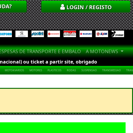
UDA?
LOGIN / REGISTO
SPESAS DE TRANSPORTE E EMBALO
A MOTONEWS
cional) ou ticket a partir site, obrigado
MOTO4.VARIOS
MOTORES
PLASTICOS
RODAS
SUSPENSAO
TRANSMISSAO
TRA