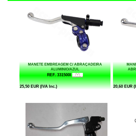
MANETE EMBREAGEM C/ ABRAÇADEIRA
MANE
ALUMINIO/AZUL
ABR
REF. 331500I
25,50 EUR (IVA Inc.)
20,60 EUR (I