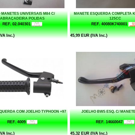
 MANETES UNIVERSAIS M84 C/
MANETE ESQUERDA COMPLETA 
ABRAÇADEIRA POLIDAS
125CC
REF. 02.040301
REF. 40080K740001
VA Inc.)
45,99 EUR (IVA Inc.)
QUERDA COM JOELHO TYPHOON +97
JOELHO BWS ESQ. C/ MANET
REF. 4009
REF. 14660047
VA Inc.)
45,32 EUR (IVA Inc.)