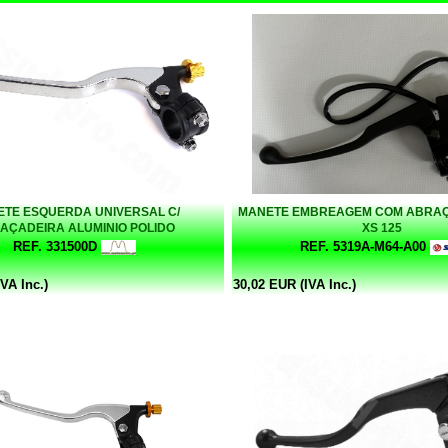
TE ESQUERDA UNIVERSAL C/
MANETE EMBREAGEM COM ABRAÇ
AÇADEIRA ALUMINIO POLIDO
XS 125
REF. 331500D
REF. 5319A-M64-A00
VA Inc.)
30,02 EUR (IVA Inc.)