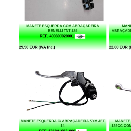
MANETE ESQUERDA COM ABRAÇADEIRA
MANE
BENELLI TNT 125
ABRAÇADE
REF. 40080J020001
29,90 EUR (IVA Inc.)
22,00 EUR (I
MANETE ESQUERDA C/ ABRAÇADEIRA SYM JET
MANETE
14
125CC CO