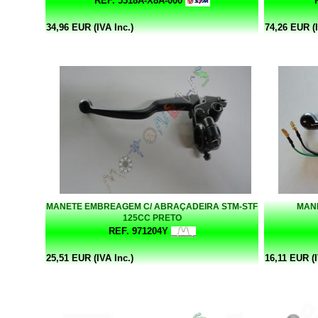
REF. 5318A-X8A-000
34,96 EUR (IVA Inc.)
74,26 EUR (I
MANETE EMBREAGEM C/ ABRAÇADEIRA STM-STF
MAN
125CC PRETO
REF. 971204Y
25,51 EUR (IVA Inc.)
16,11 EUR (I