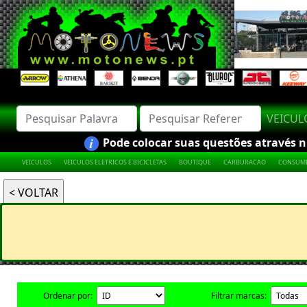
VEICU
Pode colocar suas questões através nú
VEICULOS
VEICULOS ELETRICOS E BICICLETAS
BOUTIQUE
CARBURACAO
CONSUMI
Ordenar por:
Filtrar marcas: