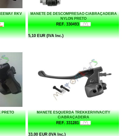
KEEWAY RKV
MANETE DE DESCOMPRESAO C/ABRAÇADEIRA
NYLON PRETO
REF. 330493
5,10 EUR (IVA Inc.)
E PRETO
MANETE ESQUERDA TREKKER/VIVACITY
C/ABRAÇADEIRA
REF. 331281
33,00 EUR (IVA Inc.)