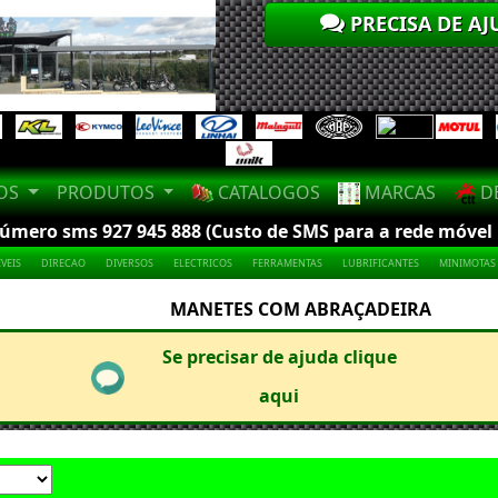
PRECISA DE AJ
LOS
PRODUTOS
CATALOGOS
MARCAS
DE
mero sms 927 945 888 (Custo de SMS para a rede móvel na
VEIS
DIRECAO
DIVERSOS
ELECTRICOS
FERRAMENTAS
LUBRIFICANTES
MINIMOTAS
MANETES COM ABRAÇADEIRA
Se precisar de ajuda clique
aqui