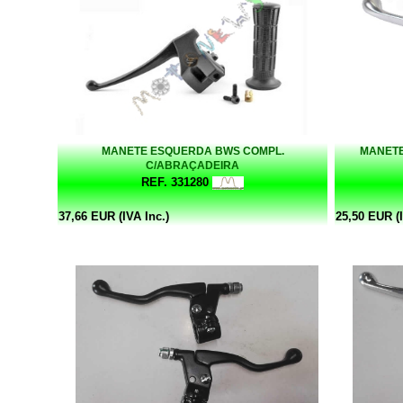
MANETE ESQUERDA BWS COMPL.
MANETE
C/ABRAÇADEIRA
REF. 331280
37,66 EUR (IVA Inc.)
25,50 EUR (I