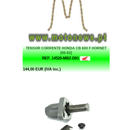
TENSOR CORRENTE HONDA CB 600 F HORNET
[00-02]
REF. 14520-MBZ-D01
144,00 EUR (IVA Inc.)