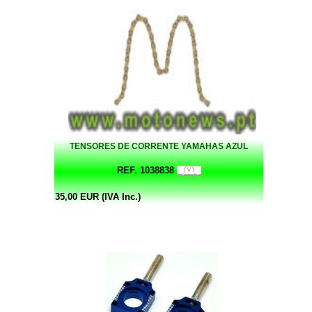
TENSORES DE CORRENTE YAMAHAS AZUL
REF. 1038838
35,00 EUR (IVA Inc.)