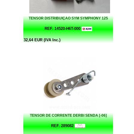
TENSOR DISTRIBUIÇAO SYM SYMPHONY 125
REF. 14520-H6T-000
32,64 EUR (IVA Inc.)
TENSOR DE CORRENTE DERBI SENDA [-06]
REF. 289082