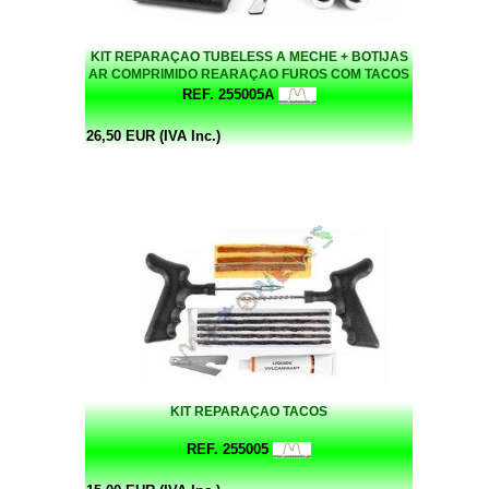
KIT REPARAÇAO TUBELESS A MECHE + BOTIJAS
AR COMPRIMIDO REARAÇAO FUROS COM TACOS
REF. 255005A
26,50 EUR (IVA Inc.)
KIT REPARAÇAO TACOS
REF. 255005