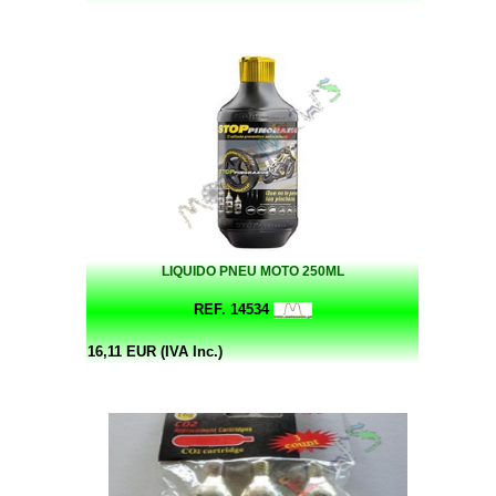
LIQUIDO PNEU MOTO 250ML
REF. 14534
16,11 EUR (IVA Inc.)