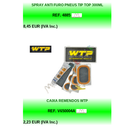
SPRAY ANTI FURO PNEUS TIP TOP 300ML
REF. 4885
8,45 EUR (IVA Inc.)
CAIXA REMENDOS WTP
REF. V650004A
2,23 EUR (IVA Inc.)