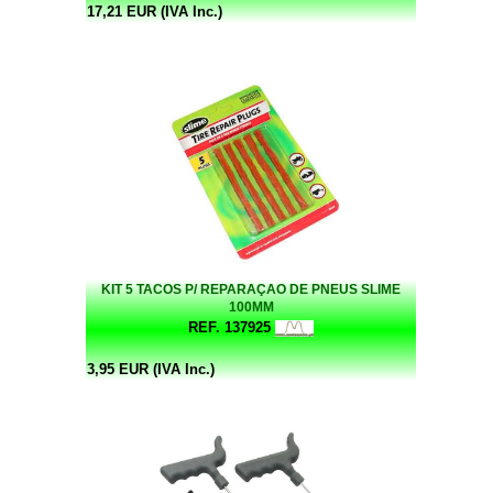
17,21 EUR (IVA Inc.)
KIT 5 TACOS P/ REPARAÇAO DE PNEUS SLIME
100MM
REF. 137925
3,95 EUR (IVA Inc.)