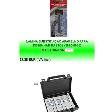
LAMINA SUBSTITUIÇAO APARELHO PARA
DESENHAR RASTOS (3810-0055)
REF. 3810-0056
17,38 EUR (IVA Inc.)