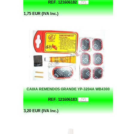
REF. 121606182
1,75 EUR (IVA Inc.)
CAIXA REMENDOS GRANDE YP-3204A WB4300
REF. 121606183
3,20 EUR (IVA Inc.)