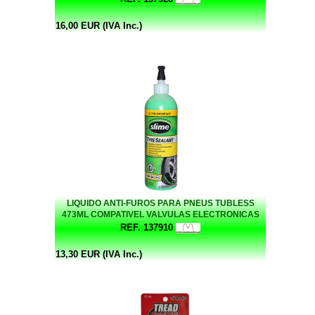
16,00 EUR (IVA Inc.)
LIQUIDO ANTI-FUROS PARA PNEUS TUBLESS
473ML COMPATIVEL VALVULAS ELECTRONICAS
SLIME
REF. 137910
13,30 EUR (IVA Inc.)