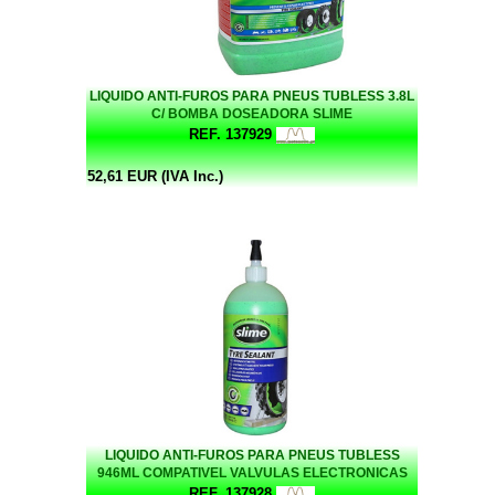
LIQUIDO ANTI-FUROS PARA PNEUS TUBLESS 3.8L
C/ BOMBA DOSEADORA SLIME
REF. 137929
52,61 EUR (IVA Inc.)
LIQUIDO ANTI-FUROS PARA PNEUS TUBLESS
946ML COMPATIVEL VALVULAS ELECTRONICAS
SLIME
REF. 137928