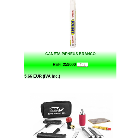
CANETA P/PNEUS BRANCO
REF. 259000
5,66 EUR (IVA Inc.)