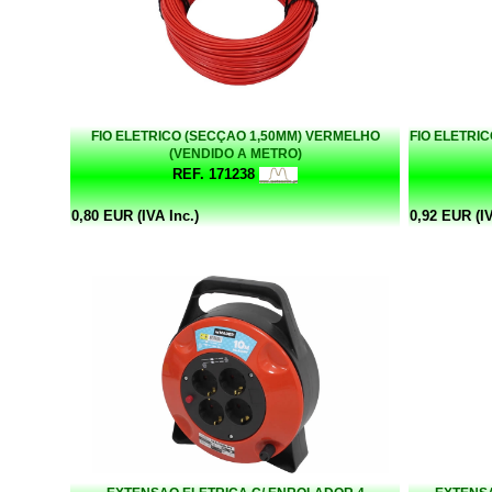
FIO ELETRICO (SECÇAO 1,50MM) VERMELHO
FIO ELETRI
(VENDIDO A METRO)
REF. 171238
0,80 EUR (IVA Inc.)
0,92 EUR (IV