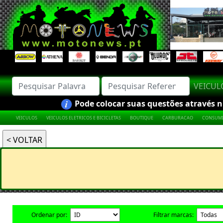
VEICU
Pode colocar suas questões através nú
VEICULOS
VEICULOS ELETRICOS E BICICLETAS
BOUTIQUE
CARBURACAO
CONSUMI
Ordenar por:
Filtrar marcas: