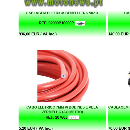
CABLAGEM ELETRICA BENELLI TRK 502 X
CA
REF. 92000P16000P
936,00 EUR (IVA Inc.)
146,00 EUR (
CABO ELETRICO 7MM P/ BOBINES E VELA
CABLAGEM E
VERMELHO (AO METRO)
REF. 207603
5,20 EUR (IVA Inc.)
70,00 EUR (I