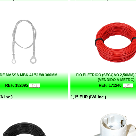
DE MASSA MBK 41/51/88 360MM
FIO ELETRICO (SECÇAO 2,50MM
(VENDIDO A METRO)
REF. 182095
REF. 171240
A Inc.)
1,15 EUR (IVA Inc.)