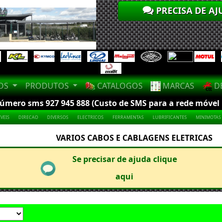
PRECISA DE AJ
LOS
PRODUTOS
CATALOGOS
MARCAS
DE
mero sms 927 945 888 (Custo de SMS para a rede móvel na
VEIS
DIRECAO
DIVERSOS
ELECTRICOS
FERRAMENTAS
LUBRIFICANTES
MINIMOTAS
VARIOS CABOS E CABLAGENS ELETRICAS
Se precisar de ajuda clique
aqui