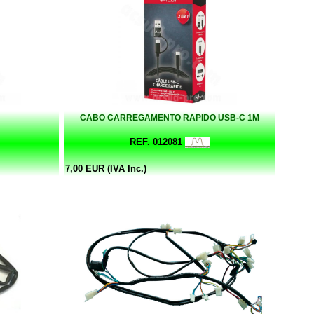
CABO CARREGAMENTO RAPIDO USB-C 1M
REF. 012081
7,00 EUR (IVA Inc.)