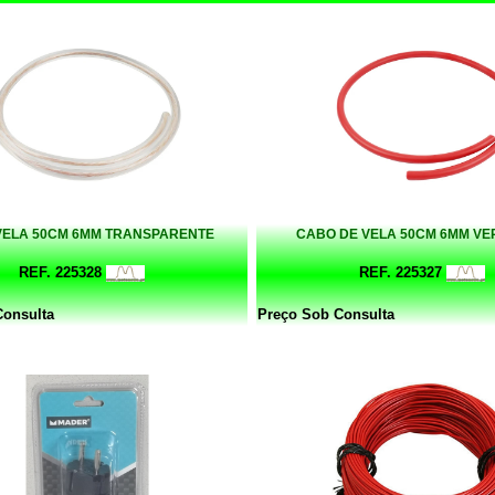
VELA 50CM 6MM TRANSPARENTE
CABO DE VELA 50CM 6MM V
REF. 225328
REF. 225327
Consulta
Preço Sob Consulta