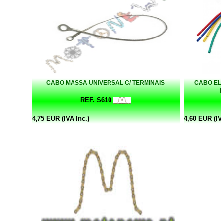
CABO MASSA UNIVERSAL C/ TERMINAIS
CABO EL
REF. S610
4,75 EUR (IVA Inc.)
4,60 EUR (IV