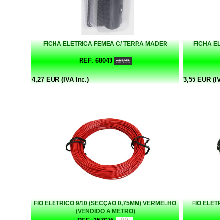
FICHA ELETRICA FEMEA C/ TERRA MADER
FICHA E
REF. 68043
4,27 EUR (IVA Inc.)
3,55 EUR (IV
FIO ELETRICO 9/10 (SECÇAO 0,75MM) VERMELHO
FIO ELET
(VENDIDO A METRO)