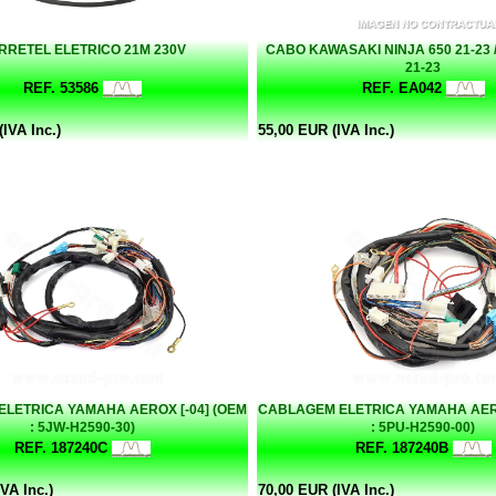
RRETEL ELETRICO 21M 230V
CABO KAWASAKI NINJA 650 21-23 
21-23
REF. 53586
REF. EA042
IVA Inc.)
55,00 EUR (IVA Inc.)
LETRICA YAMAHA AEROX [-04] (OEM
CABLAGEM ELETRICA YAMAHA AERO
: 5JW-H2590-30)
: 5PU-H2590-00)
REF. 187240C
REF. 187240B
VA Inc.)
70,00 EUR (IVA Inc.)