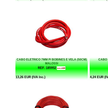
CABO ELETRICO 7MM P/ BOBINES E VELA (50CM)
CABO 
MALOSSI
REF. 185952
13,26 EUR (IVA Inc.)
4,24 EUR (IV