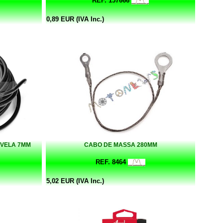
REF. 157666
0,89 EUR (IVA Inc.)
 VELA 7MM
CABO DE MASSA 280MM
REF. 8464
5,02 EUR (IVA Inc.)