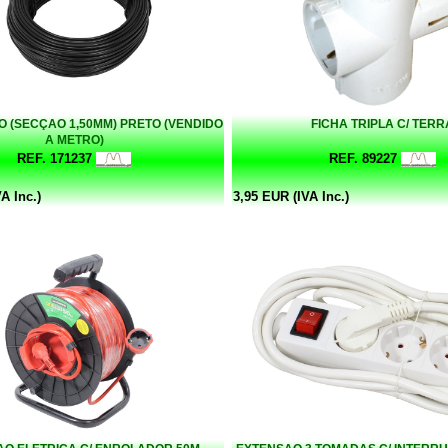
CO (SECÇAO 1,50MM) PRETO (VENDIDO
FICHA TRIPLA C/ TERR
A METRO)
REF. 171237
REF. 89227
A Inc.)
3,95 EUR (IVA Inc.)