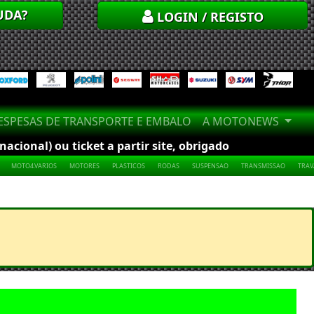
UDA?
LOGIN / REGISTO
SPESAS DE TRANSPORTE E EMBALO
A MOTONEWS
cional) ou ticket a partir site, obrigado
MOTO4.VARIOS
MOTORES
PLASTICOS
RODAS
SUSPENSAO
TRANSMISSAO
TRA