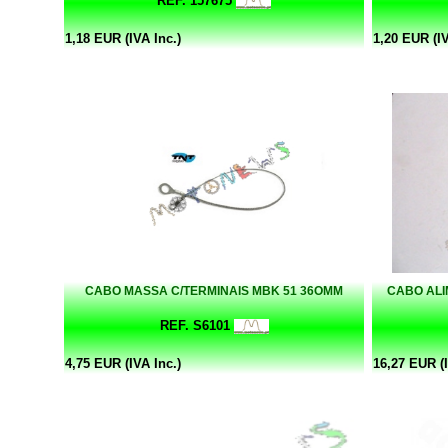
REF. 157675
1,18 EUR (IVA Inc.)
1,20 EUR (IV
CABO MASSA C/TERMINAIS MBK 51 36OMM
CABO AL
REF. S6101
4,75 EUR (IVA Inc.)
16,27 EUR (I