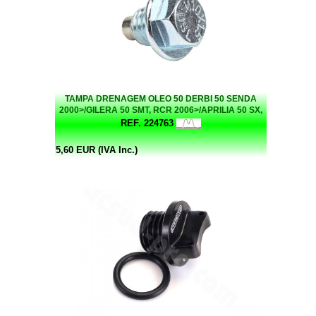
TAMPA DRENAGEM OLEO 50 DERBI 50 SENDA
2000>/GILERA 50 SMT, RCR 2006>/APRILIA 50 SX,
RX, RS 2006>, RS4 2011> MAGNETICA
REF. 224763
5,60 EUR (IVA Inc.)