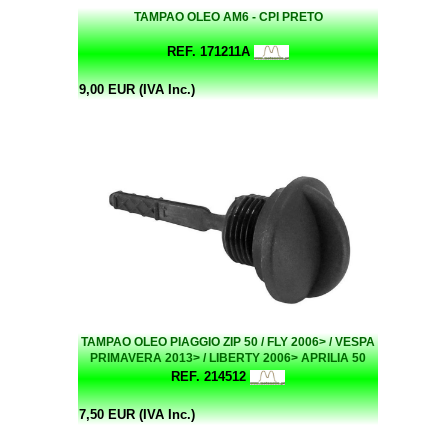
TAMPAO OLEO AM6 - CPI PRETO
REF. 171211A
9,00 EUR (IVA Inc.)
TAMPAO OLEO PIAGGIO ZIP 50 / FLY 2006> / VESPA
PRIMAVERA 2013> / LIBERTY 2006> APRILIA 50
(OEM: 844721)
REF. 214512
7,50 EUR (IVA Inc.)