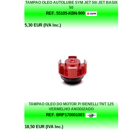
TAMPAO OLEO AUTOLUBE SYM JET 50/ JET BASIX
50
REF. 55105-KBN-900
5,30 EUR (IVA Inc.)
TAMPAO OLEO DO MOTOR P/ BENELLI TNT 125
VERMELHO ANODIZADO
REF. BRP170001003
18,50 EUR (IVA Inc.)