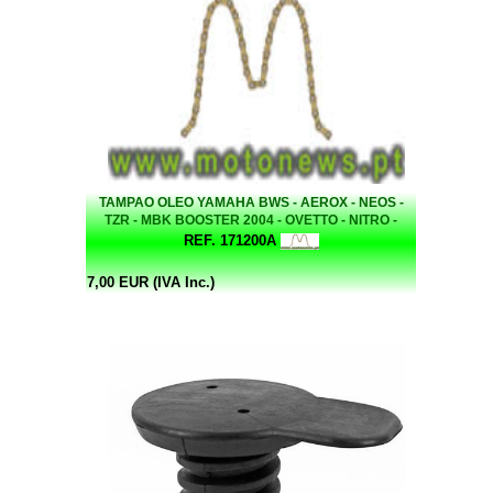
TAMPAO OLEO YAMAHA BWS - AEROX - NEOS -
TZR - MBK BOOSTER 2004 - OVETTO - NITRO -
STUNT
REF. 171200A
7,00 EUR (IVA Inc.)