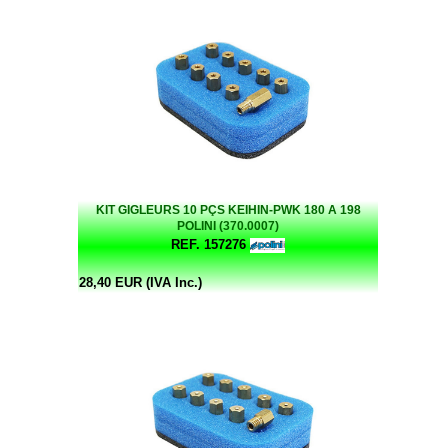
KIT GIGLEURS 10 PÇS KEIHIN-PWK 180 A 198
POLINI (370.0007)
REF. 157276
28,40 EUR (IVA Inc.)