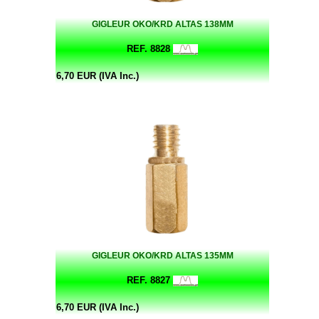
GIGLEUR OKO/KRD ALTAS 138MM
REF. 8828
6,70 EUR (IVA Inc.)
GIGLEUR OKO/KRD ALTAS 135MM
REF. 8827
6,70 EUR (IVA Inc.)