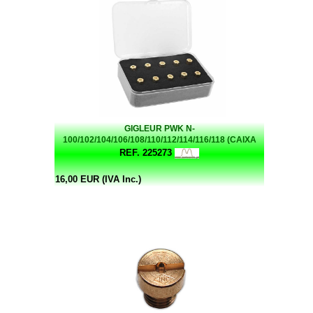
GIGLEUR PWK N-
100/102/104/106/108/110/112/114/116/118 (CAIXA
COM 10)
REF. 225273
16,00 EUR (IVA Inc.)