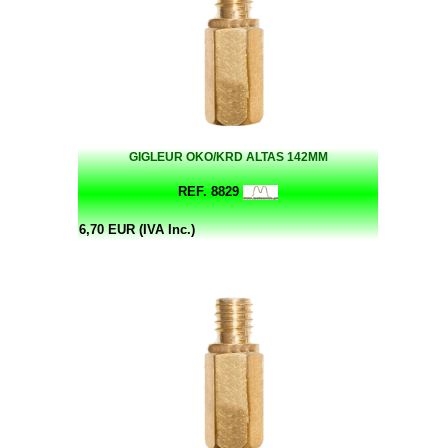
GIGLEUR OKO/KRD ALTAS 142MM
REF. 8829
6,70 EUR (IVA Inc.)