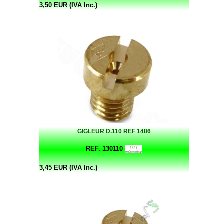
3,50 EUR (IVA Inc.)
GIGLEUR D.110 REF 1486
REF. 130110
3,45 EUR (IVA Inc.)