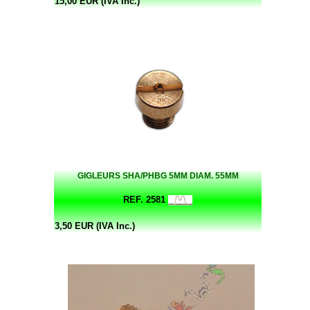
15,00 EUR (IVA Inc.)
GIGLEURS SHA/PHBG 5MM DIAM. 55MM
REF. 2581
3,50 EUR (IVA Inc.)