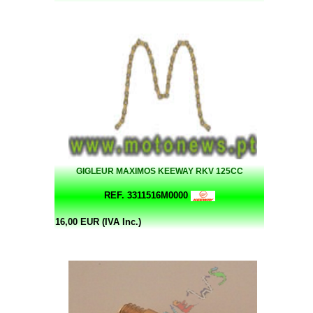
GIGLEUR MAXIMOS KEEWAY RKV 125CC
REF. 3311516M0000
16,00 EUR (IVA Inc.)