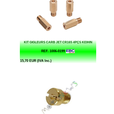
KIT GIGLEURS CARB JET CR165 4PÇS KEIHIN
REF. 1006-0199
15,70 EUR (IVA Inc.)