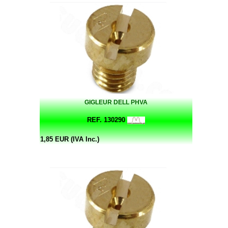
GIGLEUR DELL PHVA
REF. 130290
1,85 EUR (IVA Inc.)