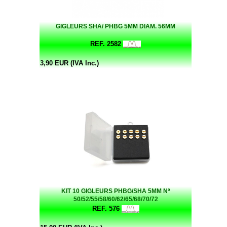
GIGLEURS SHA/ PHBG 5MM DIAM. 56MM
REF. 2582
3,90 EUR (IVA Inc.)
KIT 10 GIGLEURS PHBG/SHA 5MM Nº
50/52/55/58/60/62/65/68/70/72
REF. 576