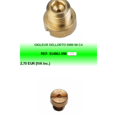
GIGLEUR DELLORTO 5MM 98 C4
REF. 914861-098
2,70 EUR (IVA Inc.)