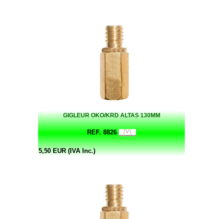
GIGLEUR OKO/KRD ALTAS 130MM
REF. 8826
5,50 EUR (IVA Inc.)