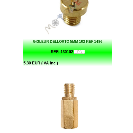
GIGLEUR DELLORTO 5MM 102 REF 1486
REF. 130102
5,30 EUR (IVA Inc.)