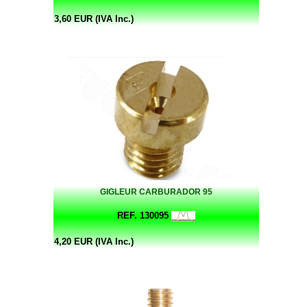
3,60 EUR (IVA Inc.)
GIGLEUR CARBURADOR 95
REF. 130095
4,20 EUR (IVA Inc.)