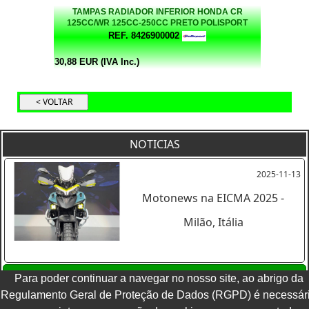
TAMPAS RADIADOR INFERIOR HONDA CR
125CC/WR 125CC-250CC PRETO POLISPORT
REF. 8426900002
30,88 EUR (IVA Inc.)
NOTICIAS
2025-11-13
Motonews na EICMA 2025 -
Milão, Itália
Ver todas as noticias
Para poder continuar a navegar no nosso site, ao abrigo da
Regulamento Geral de Proteção de Dados (RGPD) é necessár
TERMOS E CONDIÇÕES
|
POLITICA DE PRIVACIDADE
|
LIVRO DE