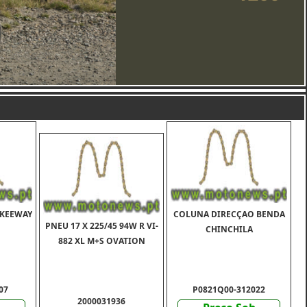
 KEEWAY
COLUNA DIRECÇAO BENDA
PNEU 17 X 225/45 94W R VI-
CHINCHILA
882 XL M+S OVATION
07
P0821Q00-312022
2000031936