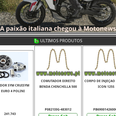
ULTIMOS PRODUTOS
COMUTADOR DIREITO
CORPO DE INJEÇAO
ADOR SYM CRUISYM
BENDA CHINCHILLA 500
ICON 125S
5 EURO 4 POLINI
P0821I0G-483012
PB6900142600
241.743