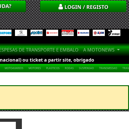
UDA?
LOGIN / REGISTO
SPESAS DE TRANSPORTE E EMBALO
A MOTONEWS
cional) ou ticket a partir site, obrigado
MOTO4.VARIOS
MOTORES
PLASTICOS
RODAS
SUSPENSAO
TRANSMISSAO
TRA