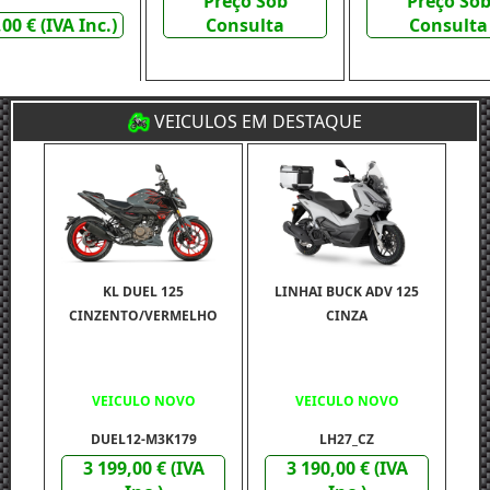
Preço Sob
Preço So
00 € (IVA Inc.)
Consulta
Consulta
VEICULOS EM DESTAQUE
KL DUEL 125
LINHAI BUCK ADV 125
CINZENTO/VERMELHO
CINZA
VEICULO NOVO
VEICULO NOVO
DUEL12-M3K179
LH27_CZ
3 199,00 € (IVA
3 190,00 € (IVA