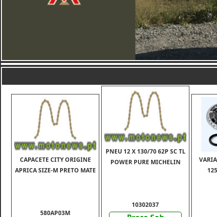
PNEU 12 X 130/70 62P SC TL
CAPACETE CITY ORIGINE
VARI
POWER PURE MICHELIN
APRICA SIZE-M PRETO MATE
12
10302037
580AP03M