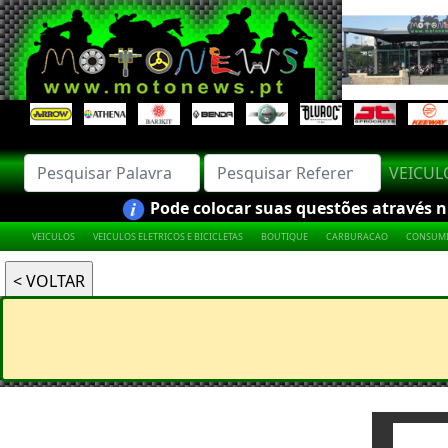
VEICU
Pode colocar suas questões através nú
VEICULOS
VEICULOS ELETRICOS E BICICLETAS
BOUTIQUE
CARBURACAO
CONSUMI