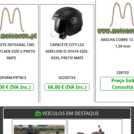
ANILHA COBRE 12 
ETE INTEGRAL CMS
CAPACETE CITY LS2
1,50 mm
PLAIN SIZE-S PRETO
AIRFLOW II OF616 SIZE-
MATE
XXXL PRETO MATE
228132
GP4RM.PRTM.S
02235724
Preço So
00 € (IVA Inc.)
66,00 € (IVA Inc.)
Consulta
VEICULOS EM DESTAQUE