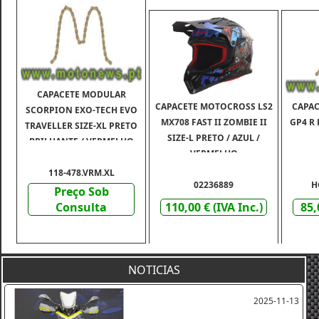
CAPACETE MODULAR
CAPACETE MOTOCROSS LS2
CAPAC
SCORPION EXO-TECH EVO
MX708 FAST II ZOMBIE II
GP4 R 
TRAVELLER SIZE-XL PRETO
SIZE-L PRETO / AZUL /
BRILHANTE / VERMELHO
VERMELHO
118-478.VRM.XL
02236889
H
Preço Sob
Consulta
110,00 € (IVA Inc.)
85,
NOTICIAS
2025-11-13