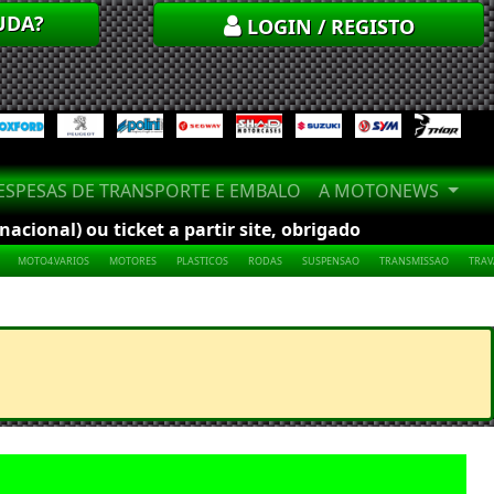
UDA?
LOGIN / REGISTO
SPESAS DE TRANSPORTE E EMBALO
A MOTONEWS
cional) ou ticket a partir site, obrigado
MOTO4.VARIOS
MOTORES
PLASTICOS
RODAS
SUSPENSAO
TRANSMISSAO
TRA