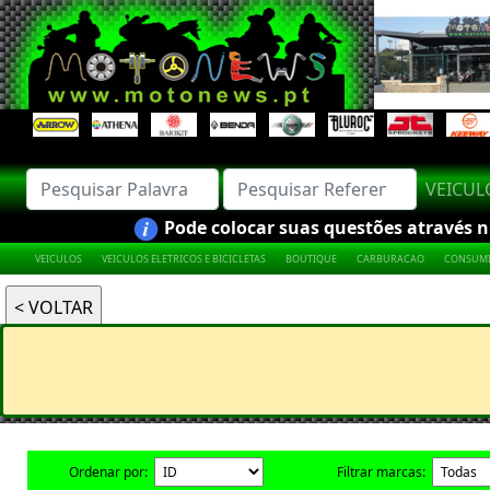
VEICU
Pode colocar suas questões através nú
VEICULOS
VEICULOS ELETRICOS E BICICLETAS
BOUTIQUE
CARBURACAO
CONSUMI
Ordenar por:
Filtrar marcas: