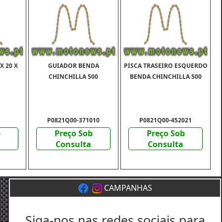
X 20 X
GUIADOR BENDA
PISCA TRASEIRO ESQUERDO
CHINCHILLA 500
BENDA CHINCHILLA 500
P0821Q00-371010
P0821Q00-452021
b
Preço Sob
Preço Sob
Consulta
Consulta
CAMPANHAS
Siga-nos nas redes sociais para