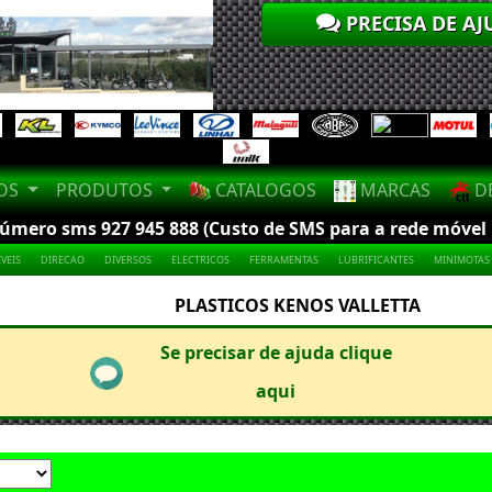
PRECISA DE AJ
LOS
PRODUTOS
CATALOGOS
MARCAS
DE
mero sms 927 945 888 (Custo de SMS para a rede móvel na
VEIS
DIRECAO
DIVERSOS
ELECTRICOS
FERRAMENTAS
LUBRIFICANTES
MINIMOTAS
PLASTICOS KENOS VALLETTA
Se precisar de ajuda clique
aqui