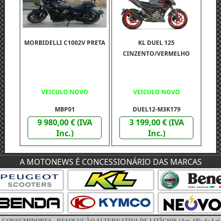
MORBIDELLI C1002V PRETA
KL DUEL 125
CINZENTO/VERMELHO
VEICULO NOVO
VEICULO NOVO
MBP01
DUEL12-M3K179
9 980,00 € (IVA
3 199,00 € (IVA
Inc.)
Inc.)
A MOTONEWS É CONCESSIONÁRIO DAS MARCAS
LINHAI LH 320 PROMAX 2X4
NSUMIDORES - RESOLUÇÃO ALTERNATIVA DE LITÍGIOS (Art. 18º; da Lei nº; 