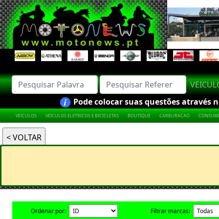
VEICU
Pode colocar suas questões através nú
VEICULOS
VEICULOS ELETRICOS E BICICLETAS
BOUTIQUE
CARBURACAO
CONSUMI
Ordenar por:
Filtrar marcas: