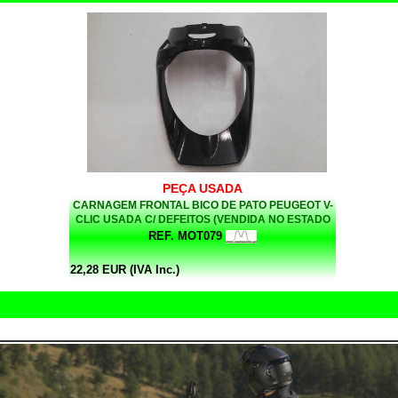
PEÇA USADA
CARNAGEM FRONTAL BICO DE PATO PEUGEOT V-
CLIC USADA C/ DEFEITOS (VENDIDA NO ESTADO
EM QUE SE ENCONTRA)
REF. MOT079
22,28 EUR (IVA Inc.)