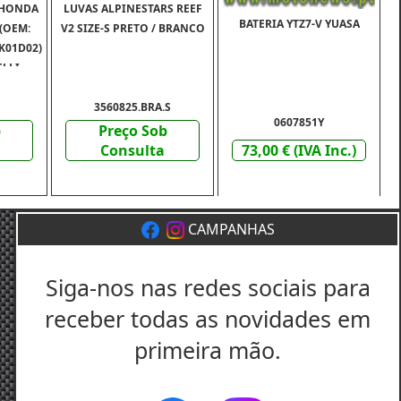
 HONDA
LUVAS ALPINESTARS REEF
BATERIA YTZ7-V YUASA
 (OEM:
V2 SIZE-S PRETO / BRANCO
K01D02)
ELLI
3560825.BRA.S
0607851Y
b
Preço Sob
Consulta
73,00 € (IVA Inc.)
CAMPANHAS
Siga-nos nas redes sociais para
receber todas as novidades em
primeira mão.