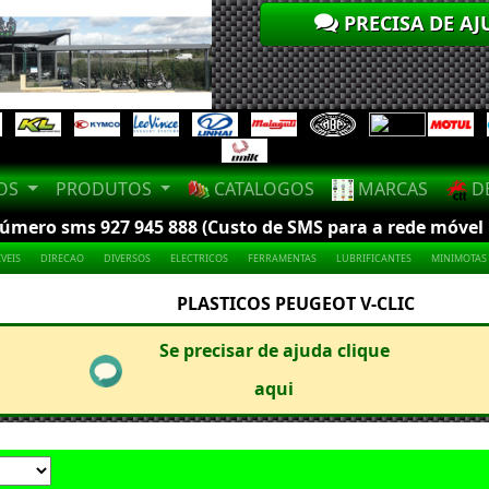
PRECISA DE AJ
LOS
PRODUTOS
CATALOGOS
MARCAS
DE
mero sms 927 945 888 (Custo de SMS para a rede móvel na
VEIS
DIRECAO
DIVERSOS
ELECTRICOS
FERRAMENTAS
LUBRIFICANTES
MINIMOTAS
PLASTICOS PEUGEOT V-CLIC
Se precisar de ajuda clique
aqui