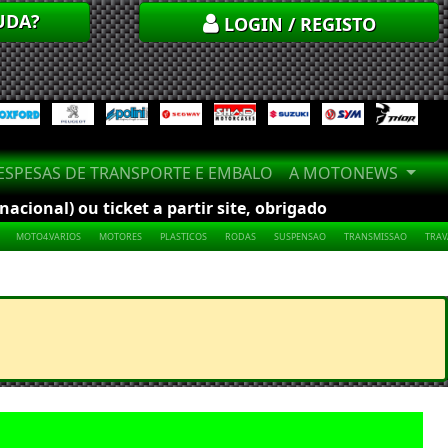
UDA?
LOGIN / REGISTO
SPESAS DE TRANSPORTE E EMBALO
A MOTONEWS
cional) ou ticket a partir site, obrigado
MOTO4.VARIOS
MOTORES
PLASTICOS
RODAS
SUSPENSAO
TRANSMISSAO
TRA