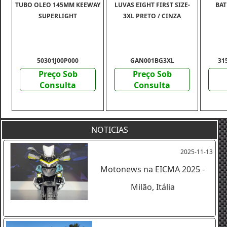
TUBO OLEO 145MM KEEWAY
LUVAS EIGHT FIRST SIZE-
BAT
SUPERLIGHT
3XL PRETO / CINZA
50301J00P000
GAN001BG3XL
31
Preço Sob
Preço Sob
Consulta
Consulta
NOTICIAS
2025-11-13
Motonews na EICMA 2025 -
Milão, Itália