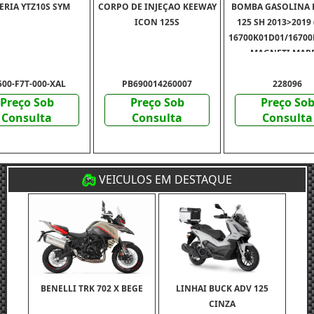
ERIA YTZ10S SYM
CORPO DE INJEÇAO KEEWAY
BOMBA GASOLINA
ICON 125S
125 SH 2013>2019
16700K01D01/16700
- MAGNETI MAR
500-F7T-000-XAL
PB690014260007
228096
Preço Sob
Preço Sob
Preço So
Consulta
Consulta
Consulta
VEICULOS EM DESTAQUE
BENELLI TRK 702 X BEGE
LINHAI BUCK ADV 125
CINZA