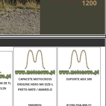
CAPACETE MOTOCROSS
SUPORTE ADX 300
3W ZR TL
ORIGINE HERO MX SIZE-L
ELIN
PRETO MATE / AMARELO
580HR03L
81200-ZHA-900-S1