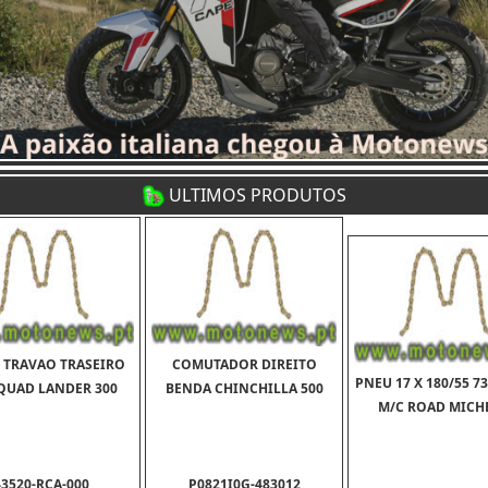
ULTIMOS PRODUTOS
 TRAVAO TRASEIRO
COMUTADOR DIREITO
PNEU 17 X 180/55 7
QUAD LANDER 300
BENDA CHINCHILLA 500
M/C ROAD MICH
43520-RCA-000
P0821I0G-483012