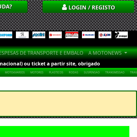
UDA?
LOGIN / REGISTO
SPESAS DE TRANSPORTE E EMBALO
A MOTONEWS
cional) ou ticket a partir site, obrigado
MOTO4.VARIOS
MOTORES
PLASTICOS
RODAS
SUSPENSAO
TRANSMISSAO
TRA