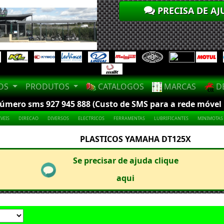
PRECISA DE AJ
LOS
PRODUTOS
CATALOGOS
MARCAS
DE
mero sms 927 945 888 (Custo de SMS para a rede móvel na
VEIS
DIRECAO
DIVERSOS
ELECTRICOS
FERRAMENTAS
LUBRIFICANTES
MINIMOTAS
PLASTICOS YAMAHA DT125X
Se precisar de ajuda clique
aqui