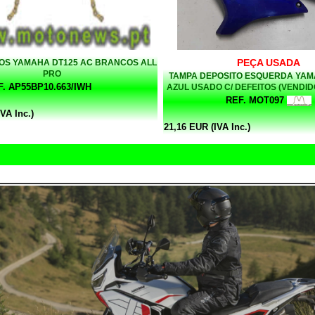
PEÇA USADA
COS YAMAHA DT125 AC BRANCOS ALL
PRO
TAMPA DEPOSITO ESQUERDA YAM
F. AP55BP10.663/IWH
AZUL USADO C/ DEFEITOS (VENDI
EM QUE SE ENCONTRA
REF. MOT097
VA Inc.)
21,16 EUR (IVA Inc.)