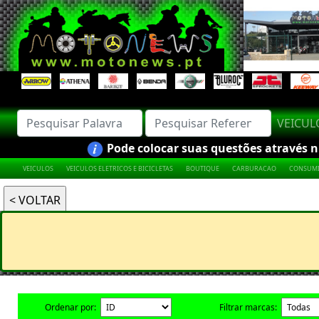
VEICU
Pode colocar suas questões através nú
VEICULOS
VEICULOS ELETRICOS E BICICLETAS
BOUTIQUE
CARBURACAO
CONSUMI
Ordenar por:
Filtrar marcas: