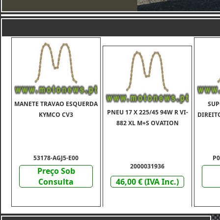
MANETE TRAVAO ESQUERDA
SUP
PNEU 17 X 225/45 94W R VI-
KYMCO CV3
DIREIT
882 XL M+S OVATION
53178-AGJ5-E00
P0
2000031936
Preço Sob
Consulta
46,00 € (IVA Inc.)