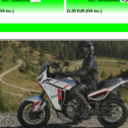
REF. 120603351
REF. 10012610001
VA Inc.)
21,50 EUR (IVA Inc.)