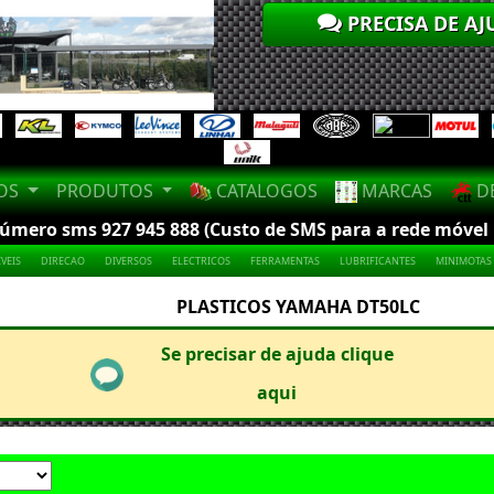
PRECISA DE AJ
LOS
PRODUTOS
CATALOGOS
MARCAS
DE
mero sms 927 945 888 (Custo de SMS para a rede móvel na
VEIS
DIRECAO
DIVERSOS
ELECTRICOS
FERRAMENTAS
LUBRIFICANTES
MINIMOTAS
PLASTICOS YAMAHA DT50LC
Se precisar de ajuda clique
aqui