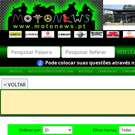
VEICU
Pode colocar suas questões através nú
VEICULOS
VEICULOS ELETRICOS E BICICLETAS
BOUTIQUE
CARBURACAO
CONSUMI
Ordenar por:
Filtrar marcas: