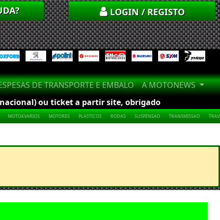
UDA?
LOGIN / REGISTO
SPESAS DE TRANSPORTE E EMBALO
A MOTONEWS
cional) ou ticket a partir site, obrigado
MOTO4.VARIOS
MOTORES
PLASTICOS
RODAS
SUSPENSAO
TRANSMISSAO
TRA