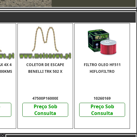
X 4X 4
COLETOR DE ESCAPE
FILTRO OLEO HF511
500KMS
BENELLI TRK 502 X
HIFLOFILTRO
47500P16000E
10260169
b
Preço Sob
Preço Sob
Consulta
Consulta