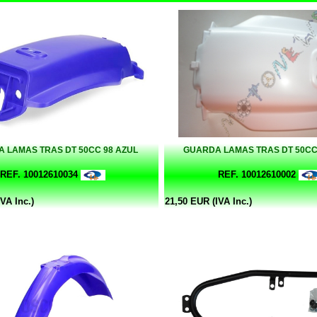
 LAMAS TRAS DT 50CC 98 AZUL
GUARDA LAMAS TRAS DT 50C
REF. 10012610034
REF. 10012610002
VA Inc.)
21,50 EUR (IVA Inc.)