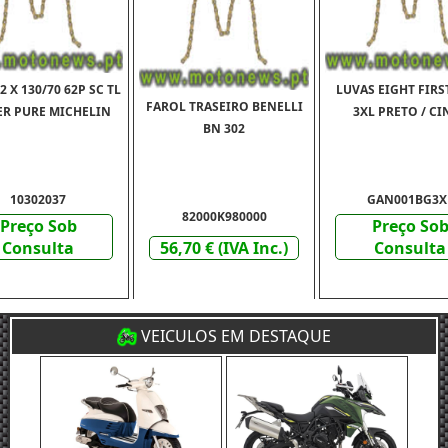
 X 130/70 62P SC TL
LUVAS EIGHT FIRST
FAROL TRASEIRO BENELLI
R PURE MICHELIN
3XL PRETO / CI
BN 302
10302037
GAN001BG3X
82000K980000
Preço Sob
Preço So
Consulta
56,70 € (IVA Inc.)
Consulta
VEICULOS EM DESTAQUE