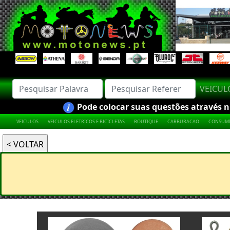
VEICU
Pode colocar suas questões através nú
VEICULOS
VEICULOS ELETRICOS E BICICLETAS
BOUTIQUE
CARBURACAO
CONSUMI