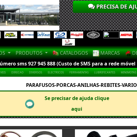
PRECISA DE AJ
LOS
PRODUTOS
CATALOGOS
MARCAS
DE
mero sms 927 945 888 (Custo de SMS para a rede móvel na
VEIS
DIRECAO
DIVERSOS
ELECTRICOS
FERRAMENTAS
LUBRIFICANTES
MINIMOTAS
PARAFUSOS-PORCAS-ANILHAS-REBITES-VARIO
Se precisar de ajuda clique
aqui