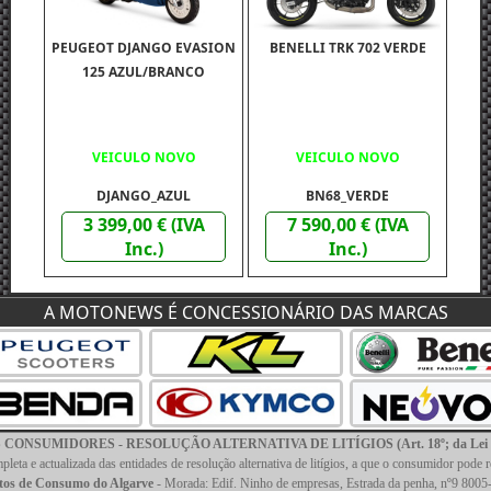
PEUGEOT DJANGO EVASION
BENELLI TRK 702 VERDE
125 AZUL/BRANCO
VEICULO NOVO
VEICULO NOVO
DJANGO_AZUL
BN68_VERDE
3 399,00 € (IVA
7 590,00 € (IVA
Inc.)
Inc.)
A MOTONEWS É CONCESSIONÁRIO DAS MARCAS
KL DUEL 125
NSUMIDORES - RESOLUÇÃO ALTERNATIVA DE LITÍGIOS (Art. 18º; da Lei nº; 
CINZENTO/VERMELHO
leta e actualizada das entidades de resolução alternativa de litígios, a que o consumidor pode 
itos de Consumo do Algarve
- Morada: Edif. Ninho de empresas, Estrada da penha, nº9 8005-