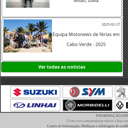
Milão, Itália
2025-02-27
Equipa Motonews de férias em
Cabo Verde - 2025
Ver todas as noticias
INFORMAÇÃO AOS CO
O site www.consumidor.pt oferece a lista comp
Centro de Informação, Mediaçao e arbitragem de confl