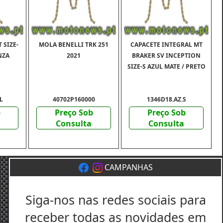
 SIZE-
MOLA BENELLI TRK 251
CAPACETE INTEGRAL MT
NZA
2021
BRAKER SV INCEPTION
SIZE-S AZUL MATE / PRETO
L
40702P160000
1346D18.AZ.S
b
Preço Sob
Preço Sob
Consulta
Consulta
CAMPANHAS
Siga-nos nas redes sociais para
receber todas as novidades em