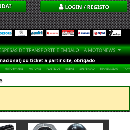
UDA?
LOGIN / REGISTO
SPESAS DE TRANSPORTE E EMBALO
A MOTONEWS
cional) ou ticket a partir site, obrigado
MOTO4.VARIOS
MOTORES
PLASTICOS
RODAS
SUSPENSAO
TRANSMISSAO
TRA
S