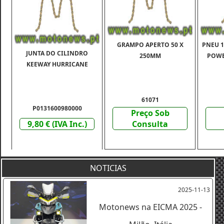
GRAMPO APERTO 50 X
PNEU 12
JUNTA DO CILINDRO
250MM
POWE
KEEWAY HURRICANE
61071
P0131600980000
Preço Sob
9,80 € (IVA Inc.)
Consulta
NOTICIAS
2025-11-13
Motonews na EICMA 2025 -