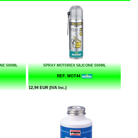
NE 500ML
SPRAY MOTOREX SILICONE 500ML
REF. MOT44
12,94 EUR (IVA Inc.)