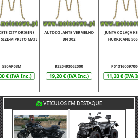
ETE CITY ORIGINE
AUTOCOLANTE VERMELHO
JUNTA COLAÇA K
 SIZE-M PRETO MATE
BN 302
HURRICANE 50c
580AP03M
R320493062000
P01316009700
00 € (IVA Inc.)
19,20 € (IVA Inc.)
11,20 € (IVA I
VEICULOS EM DESTAQUE