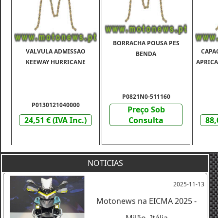
BORRACHA POUSA PES
VALVULA ADMISSAO
CAPAC
BENDA
KEEWAY HURRICANE
APRICA
P0821N0-511160
P0130121040000
Preço Sob
24,51 € (IVA Inc.)
Consulta
88,
NOTICIAS
2025-11-13
Motonews na EICMA 2025 -
Milão, Itália