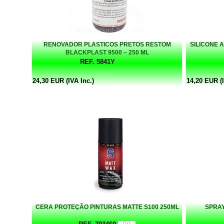
RENOVADOR PLASTICOS PRETOS RESTOM
SILICONE 
BLACKPLAST 9500 – 250 ML
REF. 5841Y
24,30 EUR (IVA Inc.)
14,20 EUR (I
CERA PROTEÇÃO PINTURAS MATTE S100 250ML
SPRAY