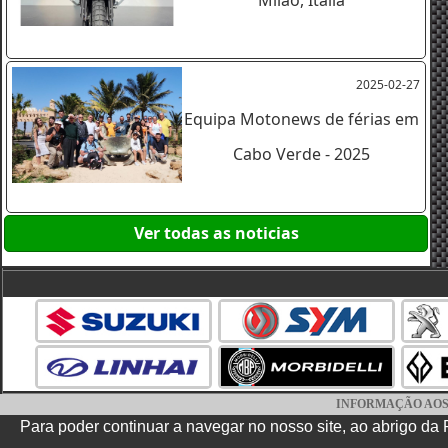
2025-02-27
Equipa Motonews de férias em
Cabo Verde - 2025
Ver todas as noticias
INFORMAÇÃO AOS CO
O site www.consumidor.pt oferece a lista comp
Para poder continuar a navegar no nosso site, ao abrigo d
Centro de Informação, Mediaçao e arbitragem de confl