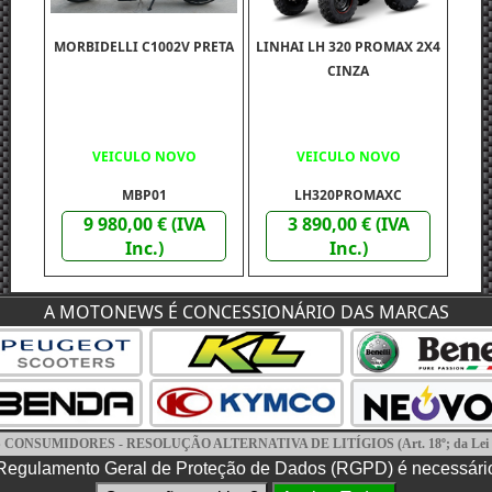
MORBIDELLI C1002V PRETA
LINHAI LH 320 PROMAX 2X4
CINZA
VEICULO NOVO
VEICULO NOVO
MBP01
LH320PROMAXC
9 980,00 € (IVA
3 890,00 € (IVA
Inc.)
Inc.)
A MOTONEWS É CONCESSIONÁRIO DAS MARCAS
BENELLI TRK 702 X BEGE
NSUMIDORES - RESOLUÇÃO ALTERNATIVA DE LITÍGIOS (Art. 18º; da Lei nº; 
leta e actualizada das entidades de resolução alternativa de litígios, a que o consumidor pode 
a Regulamento Geral de Proteção de Dados (RGPD) é necessári
itos de Consumo do Algarve
- Morada: Edif. Ninho de empresas, Estrada da penha, nº9 8005-