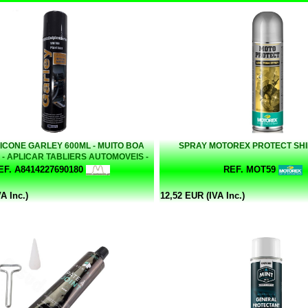
LICONE GARLEY 600ML - MUITO BOA
SPRAY MOTOREX PROTECT SHI
- APLICAR TABLIERS AUTOMOVEIS -
ERAL NAS MOTAS - QUALIDADE
EF. A8414227690180
REF. MOT59
A Inc.)
12,52 EUR (IVA Inc.)