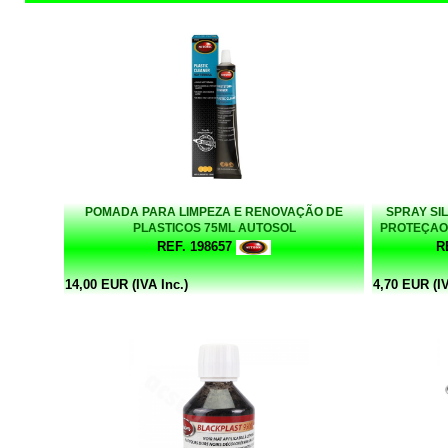
POMADA PARA LIMPEZA E RENOVAÇÃO DE
SPRAY SI
PLASTICOS 75ML AUTOSOL
PROTEÇAO 
EM G
REF. 198657
R
14,00 EUR (IVA Inc.)
4,70 EUR (IV