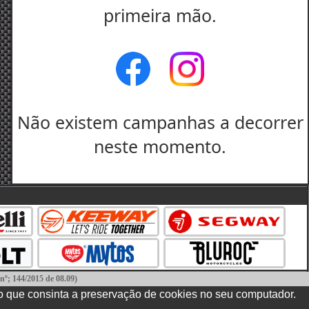
primeira mão.
Não existem campanhas a decorrer
neste momento.
144/2015 de 08.09)
recorrer, destacando-se na região do Algarve o
o que consinta a preservação de cookies no seu computador.
131 Faro | Tel: 289 823 135 | Site: www.consumoalgarve.pt.