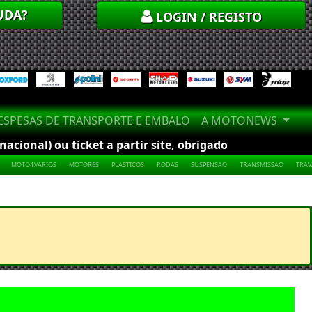
UDA?
LOGIN / REGISTO
SPESAS DE TRANSPORTE E EMBALO
A MOTONEWS
cional) ou ticket a partir site, obrigado
MOTO4.VARIOS
MOTORES
PLASTICOS
RODAS
SUSPENSAO
TRANSMISSAO
TRA