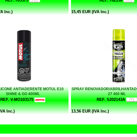
REF. 703375
REF. 702190
A Inc.)
15,45 EUR (IVA Inc.)
LICONE ANTIADERENTE MOTUL E10
SPRAY RENOVADOR/ABRILHANTAD
SHINE & GO 400ML
27 400 ML
REF. V-MO103175
REF. S202143A
VA Inc.)
13,56 EUR (IVA Inc.)