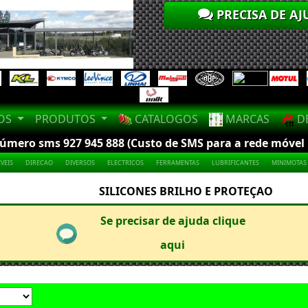
PRECISA DE AJ
LOS
PRODUTOS
CATALOGOS
MARCAS
DE
mero sms 927 945 888 (Custo de SMS para a rede móvel na
VEIS
DIRECAO
DIVERSOS
ELECTRICOS
FERRAMENTAS
LUBRIFICANTES
MINIMOTAS
SILICONES BRILHO E PROTEÇAO
Se precisar de ajuda clique
aqui