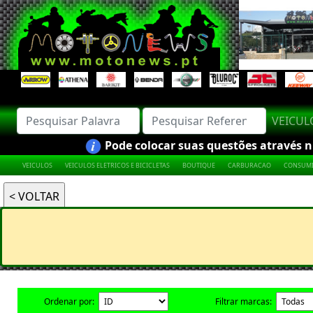
VEICU
Pode colocar suas questões através nú
VEICULOS
VEICULOS ELETRICOS E BICICLETAS
BOUTIQUE
CARBURACAO
CONSUMI
Ordenar por:
Filtrar marcas: