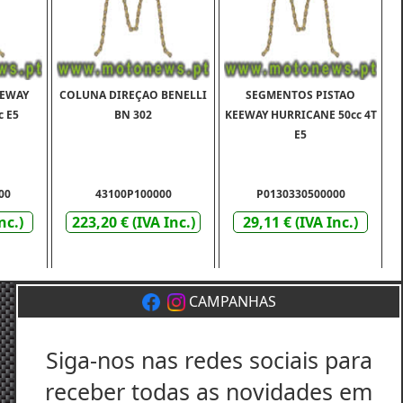
EEWAY
COLUNA DIREÇAO BENELLI
SEGMENTOS PISTAO
c E5
BN 302
KEEWAY HURRICANE 50cc 4T
E5
00
43100P100000
P0130330500000
nc.)
223,20 € (IVA Inc.)
29,11 € (IVA Inc.)
CAMPANHAS
Siga-nos nas redes sociais para
receber todas as novidades em