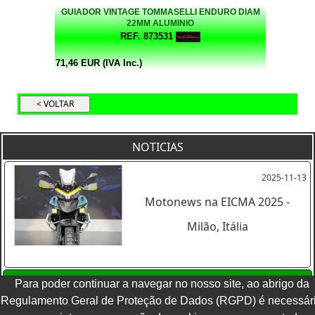
GUIADOR VINTAGE TOMMASELLI ENDURO DIAM
22MM ALUMINIO
REF. 873531
71,46 EUR (IVA Inc.)
NOTICIAS
2025-11-13
Motonews na EICMA 2025 -
Milão, Itália
Ver todas as noticias
Para poder continuar a navegar no nosso site, ao abrigo da
Regulamento Geral de Proteção de Dados (RGPD) é necessár
TERMOS E CONDIÇÕES
|
POLITICA DE PRIVACIDADE
|
LIVRO DE