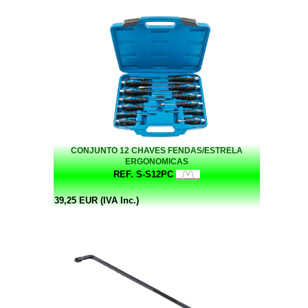
CONJUNTO 12 CHAVES FENDAS/ESTRELA
ERGONOMICAS
REF. S-S12PC
39,25 EUR (IVA Inc.)