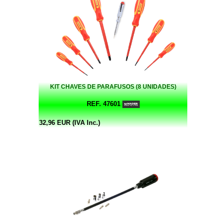
KIT CHAVES DE PARAFUSOS (8 UNIDADES)
REF. 47601
32,96 EUR (IVA Inc.)