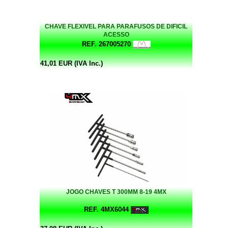
CHAVE FLEXIVEL PARA PARAFUSOS DE DIFICIL
ACESSO
REF. 267005270
41,01 EUR (IVA Inc.)
JOGO CHAVES T 300MM 8-19 4MX
REF. 4MX6044