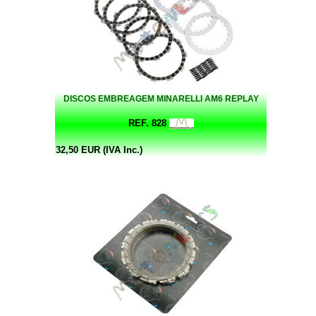
DISCOS EMBREAGEM MINARELLI AM6 REPLAY
REF. 828
32,50 EUR (IVA Inc.)