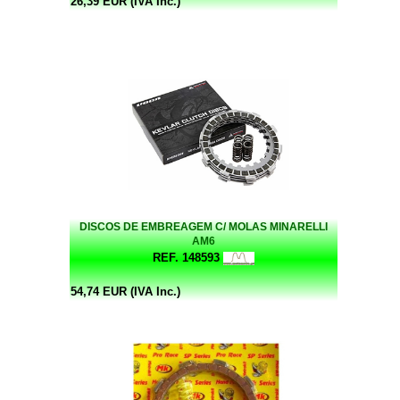
26,39 EUR (IVA Inc.)
DISCOS DE EMBREAGEM C/ MOLAS MINARELLI
AM6
REF. 148593
54,74 EUR (IVA Inc.)