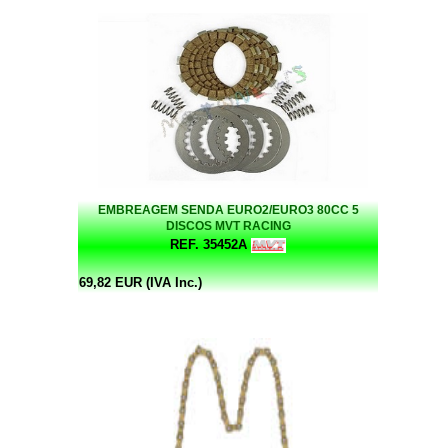
EMBREAGEM SENDA EURO2/EURO3 80CC 5
DISCOS MVT RACING
REF. 35452A
69,82 EUR (IVA Inc.)