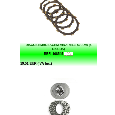
DISCOS EMBREAGEM MINARELLI 50 AM6 (5
DISCOS)
REF. 168545
19,51 EUR (IVA Inc.)