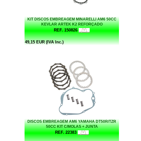
KIT DISCOS EMBREAGEM MINARELLI AM6 50CC
KEVLAR ARTEK K2 REFORÇADO
REF. 150826
49,15 EUR (IVA Inc.)
DISCOS EMBREAGEM AM6 YAMAHA DT50R/TZR
50CC KIT C/MOLAS + JUNTA
REF. 22383