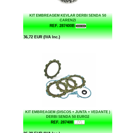
KIT EMBREAGEM KEVLAR DERBI SENDA 50
CARENZI
REF. 287400B
36,72 EUR (IVA Inc.)
KIT EMBREAGEM (DISCOS + JUNTA + VEDANTE )
DERBI SENDA 50 EURO2
REF. 287400