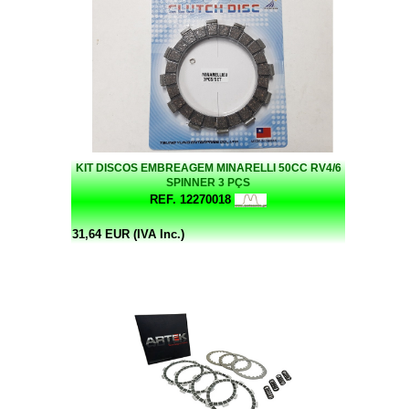
KIT DISCOS EMBREAGEM MINARELLI 50CC RV4/6
SPINNER 3 PÇS
REF. 12270018
31,64 EUR (IVA Inc.)