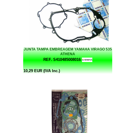
JUNTA TAMPA EMBREAGEM YAMAHA VIRAGO 535
ATHENA
REF. S410485008016
10,29 EUR (IVA Inc.)