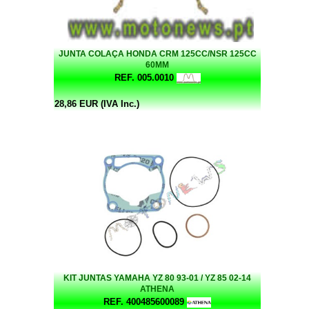
JUNTA COLAÇA HONDA CRM 125CC/NSR 125CC
60MM
REF. 005.0010
28,86 EUR (IVA Inc.)
KIT JUNTAS YAMAHA YZ 80 93-01 / YZ 85 02-14
ATHENA
REF. 400485600089