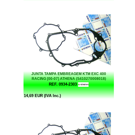
JUNTA TAMPA EMBREAGEM KTM EXC 400
RACING [00-07] ATHENA (S410270008018)
REF. 0934-2303
14,69 EUR (IVA Inc.)