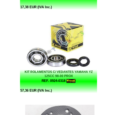
17,38 EUR (IVA Inc.)
KIT ROLAMENTOS C/ VEDANTES YAMAHA YZ
125CC 98-00 PROX
REF. 0924-0318
57,36 EUR (IVA Inc.)