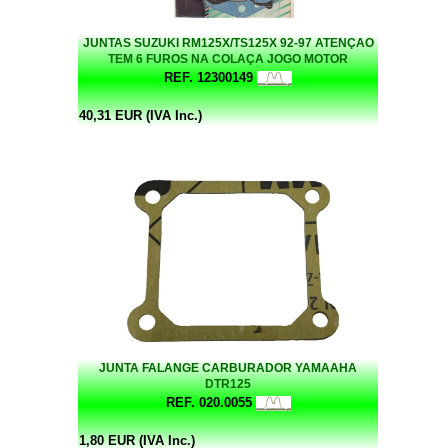
JUNTAS SUZUKI RM125X/TS125X 92-97 ATENÇAO
TEM 6 FUROS NA COLAÇA JOGO MOTOR
REF. 12300149
40,31 EUR (IVA Inc.)
JUNTA FALANGE CARBURADOR YAMAAHA
DTR125
REF. 020.0055
1,80 EUR (IVA Inc.)