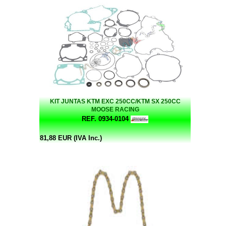
KIT JUNTAS KTM EXC 250CC/KTM SX 250CC
MOOSE RACING
REF. 0934-0104
81,88 EUR (IVA Inc.)