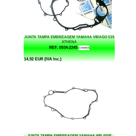
JUNTA TAMPA EMBREAGEM YAMAHA VIRAGO 535
ATHENA
REF. 0934-2245
14,92 EUR (IVA Inc.)
JUNTA TAMPA EMBREAGEM YAMAHA WR 450F