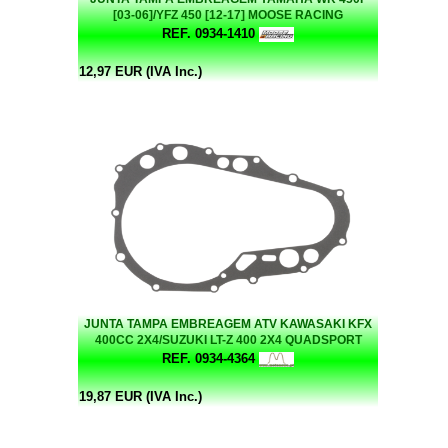
[03-06]/YFZ 450 [12-17] MOOSE RACING
REF. 0934-1410
12,97 EUR (IVA Inc.)
JUNTA TAMPA EMBREAGEM ATV KAWASAKI KFX
400CC 2X4/SUZUKI LT-Z 400 2X4 QUADSPORT
REF. 0934-4364
19,87 EUR (IVA Inc.)