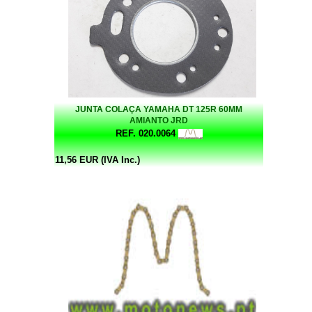
JUNTA COLAÇA YAMAHA DT 125R 60MM
AMIANTO JRD
REF. 020.0064
11,56 EUR (IVA Inc.)