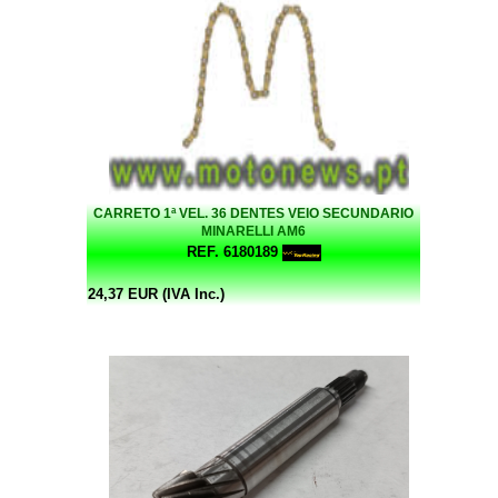
CARRETO 1ª VEL. 36 DENTES VEIO SECUNDARIO
MINARELLI AM6
REF. 6180189
24,37 EUR (IVA Inc.)