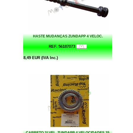
HASTE MUDANÇAS ZUNDAPP 4 VELOC.
REF. 56187073
8,49 EUR (IVA Inc.)
CARRETO 2ª VEL. ZUNDAPP 4 VELOCIDADES 35