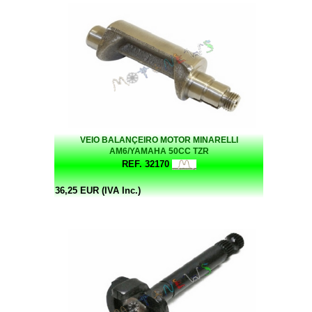
VEIO BALANÇEIRO MOTOR MINARELLI
AM6/YAMAHA 50CC TZR
REF. 32170
36,25 EUR (IVA Inc.)