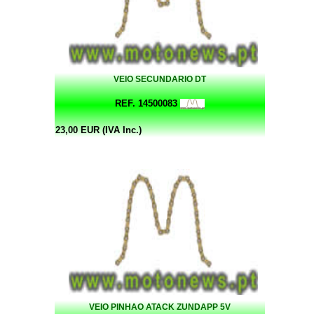
VEIO SECUNDARIO DT
REF. 14500083
23,00 EUR (IVA Inc.)
VEIO PINHAO ATACK ZUNDAPP 5V