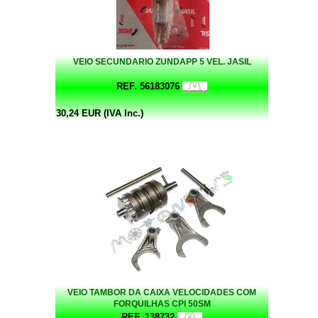
VEIO SECUNDARIO ZUNDAPP 5 VEL. JASIL
REF. 56183076
30,24 EUR (IVA Inc.)
VEIO TAMBOR DA CAIXA VELOCIDADES COM
FORQUILHAS CPI 50SM
REF. 138732