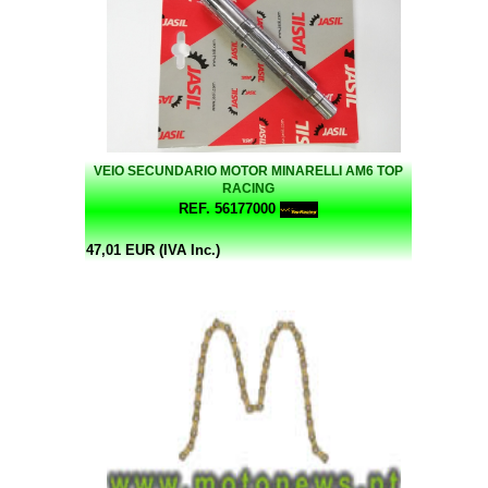
VEIO SECUNDARIO MOTOR MINARELLI AM6 TOP
RACING
REF. 56177000
47,01 EUR (IVA Inc.)