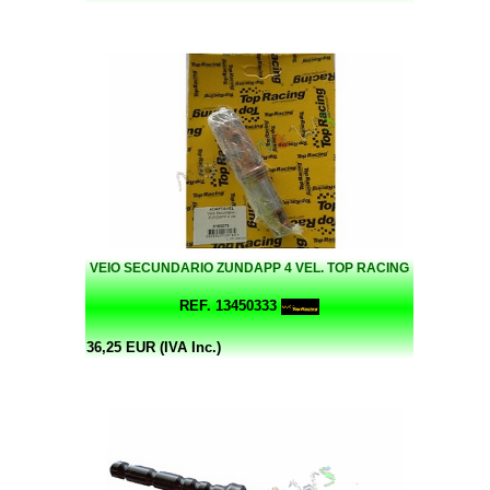
VEIO SECUNDARIO ZUNDAPP 4 VEL. TOP RACING
REF. 13450333
36,25 EUR (IVA Inc.)