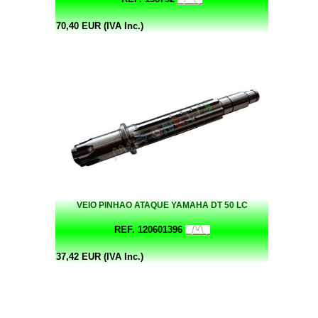
70,40 EUR (IVA Inc.)
VEIO PINHAO ATAQUE YAMAHA DT 50 LC
REF. 120601396
37,42 EUR (IVA Inc.)