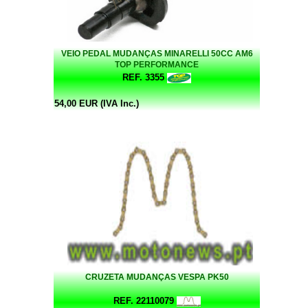
VEIO PEDAL MUDANÇAS MINARELLI 50CC AM6
TOP PERFORMANCE
REF. 3355
54,00 EUR (IVA Inc.)
CRUZETA MUDANÇAS VESPA PK50
REF. 22110079