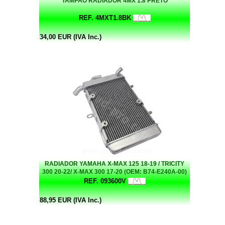
TAMPAO RADIADOR 4MX 1.8 PRETO
REF. 4MXT1.8BK
34,00 EUR (IVA Inc.)
RADIADOR YAMAHA X-MAX 125 18-19 / TRICITY
300 20-22/ X-MAX 300 17-20 (OEM: B74-E240A-00)
REF. 093600V
88,95 EUR (IVA Inc.)