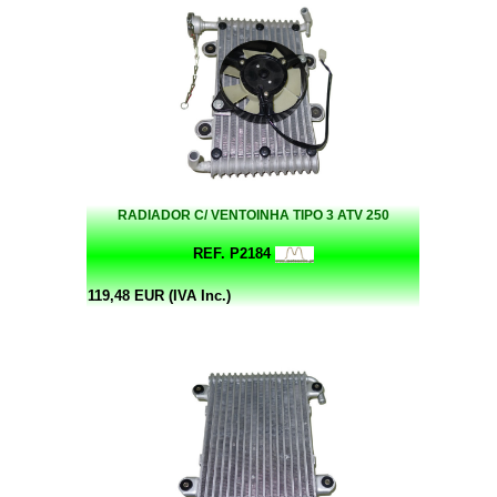
RADIADOR C/ VENTOINHA TIPO 3 ATV 250
REF. P2184
119,48 EUR (IVA Inc.)