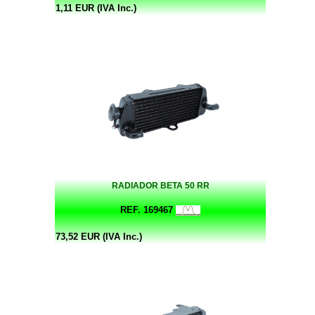
1,11 EUR (IVA Inc.)
RADIADOR BETA 50 RR
REF. 169467
73,52 EUR (IVA Inc.)