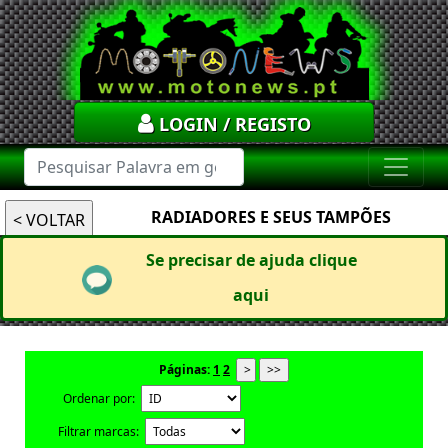
LOGIN / REGISTO
RADIADORES E SEUS TAMPÕES
Se precisar de ajuda clique
aqui
Páginas:
1
2
Ordenar por:
Filtrar marcas: