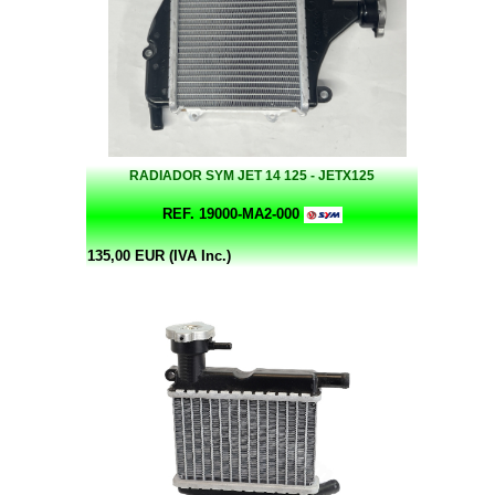
RADIADOR SYM JET 14 125 - JETX125
REF. 19000-MA2-000
135,00 EUR (IVA Inc.)