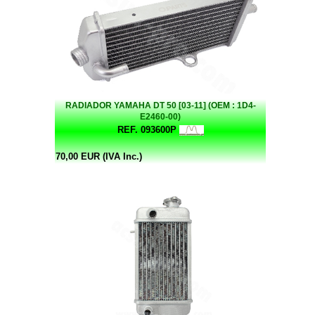
RADIADOR YAMAHA DT 50 [03-11] (OEM : 1D4-
E2460-00)
REF. 093600P
70,00 EUR (IVA Inc.)