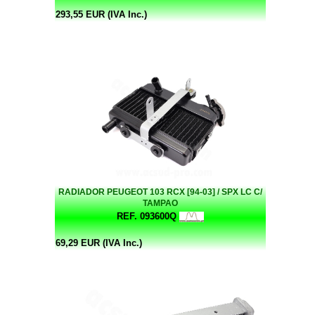
293,55 EUR (IVA Inc.)
RADIADOR PEUGEOT 103 RCX [94-03] / SPX LC C/
TAMPAO
REF. 093600Q
69,29 EUR (IVA Inc.)