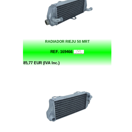
RADIADOR RIEJU 50 MRT
REF. 169466
85,77 EUR (IVA Inc.)