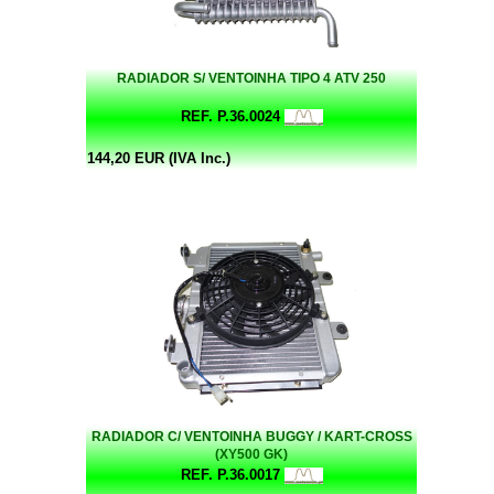
RADIADOR S/ VENTOINHA TIPO 4 ATV 250
REF. P.36.0024
144,20 EUR (IVA Inc.)
RADIADOR C/ VENTOINHA BUGGY / KART-CROSS
(XY500 GK)
REF. P.36.0017