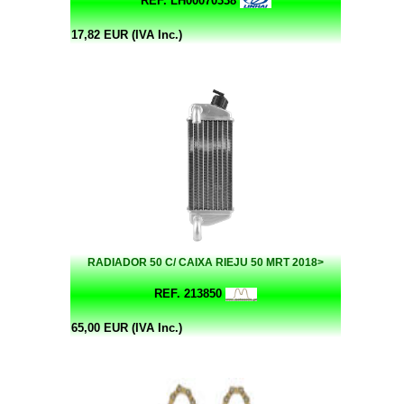
REF. LH00070338
17,82 EUR (IVA Inc.)
RADIADOR 50 C/ CAIXA RIEJU 50 MRT 2018>
REF. 213850
65,00 EUR (IVA Inc.)