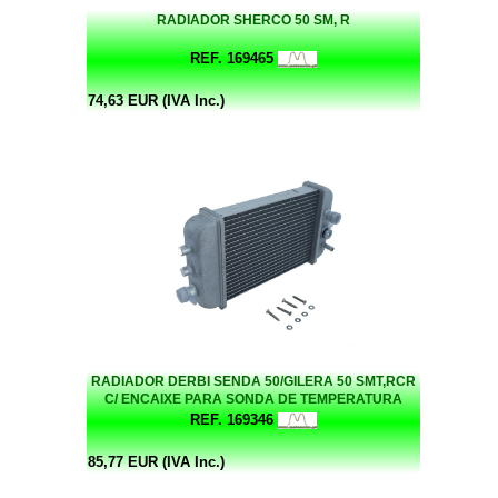
RADIADOR SHERCO 50 SM, R
REF. 169465
74,63 EUR (IVA Inc.)
RADIADOR DERBI SENDA 50/GILERA 50 SMT,RCR
C/ ENCAIXE PARA SONDA DE TEMPERATURA
REF. 169346
85,77 EUR (IVA Inc.)