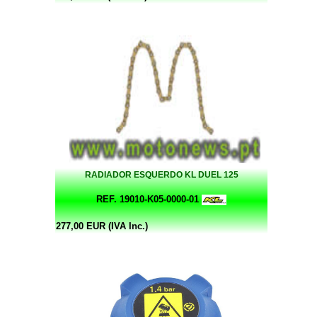
RADIADOR ESQUERDO KL DUEL 125
REF. 19010-K05-0000-01
277,00 EUR (IVA Inc.)