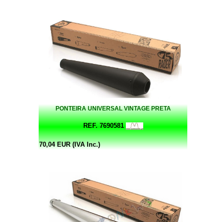
PONTEIRA UNIVERSAL VINTAGE PRETA
REF. 7690581
70,04 EUR (IVA Inc.)