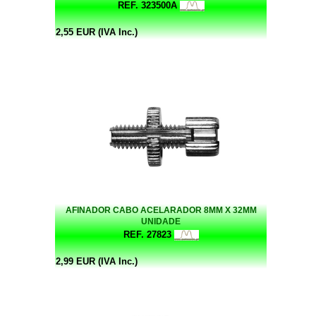
REF. 323500A
2,55 EUR (IVA Inc.)
AFINADOR CABO ACELARADOR 8MM X 32MM
UNIDADE
REF. 27823
2,99 EUR (IVA Inc.)