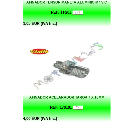
AFINADOR TENSOR MANETA ALUMINIO M7 VIC
REF. TF203
1,05 EUR (IVA Inc.)
AFINADOR ACELARADOR TARGA 7 X 10MM
REF. 170101
4,00 EUR (IVA Inc.)