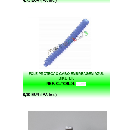
4,75 EUR (IVA Inc.)
FOLE PROTEÇAO CABO EMBREAGEM AZUL
BIKETEK
REF. CLTCBL01
6,10 EUR (IVA Inc.)