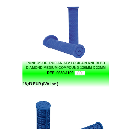
PUNHOS ODI RUFIAN ATV LOCK-ON KNURLED
DIAMOND MEDIUM COMPOUND 130MM X 22MM
INT. AZUL
REF. 0630-1109
18,43 EUR (IVA Inc.)