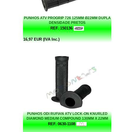
PUNHOS ATV PROGRIP 726 125MM Ø22MM DUPLA
DENSIDADE PRETOS
REF. 150136
16,97 EUR (IVA Inc.)
PUNHOS ODI RUFIAN ATV LOCK-ON KNURLED
DIAMOND MEDIUM COMPOUND 130MM X 22MM
INT. PRETO
REF. 0630-1108