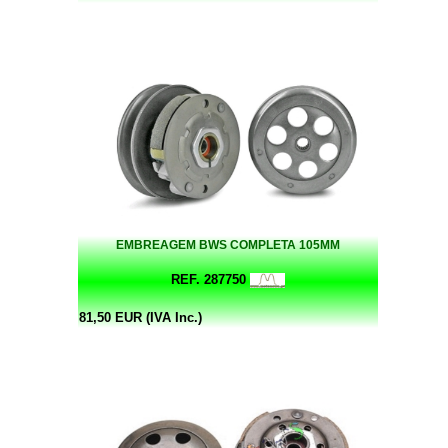
EMBREAGEM BWS COMPLETA 105MM
REF. 287750
81,50 EUR (IVA Inc.)