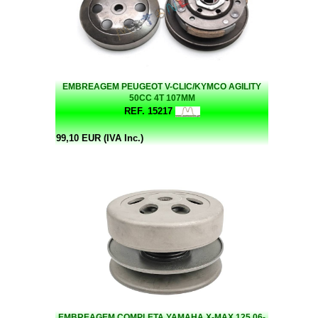
EMBREAGEM PEUGEOT V-CLIC/KYMCO AGILITY
50CC 4T 107MM
REF. 15217
99,10 EUR (IVA Inc.)
EMBREAGEM COMPLETA YAMAHA X-MAX 125 06-