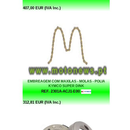
407,00 EUR (IVA Inc.)
EMBREAGEM COM MAXILAS - MOLAS - POLIA
KYMCO SUPER DINK
REF. 2301A-ACJ1-E00
312,81 EUR (IVA Inc.)