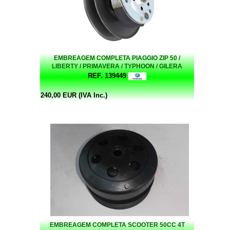
EMBREAGEM COMPLETA PIAGGIO ZIP 50 /
LIBERTY / PRIMAVERA / TYPHOON / GILERA
STALKER ATÉ EURO 3 (OEM:CM1001075)
REF. 139449
240,00 EUR (IVA Inc.)
EMBREAGEM COMPLETA SCOOTER 50CC 4T