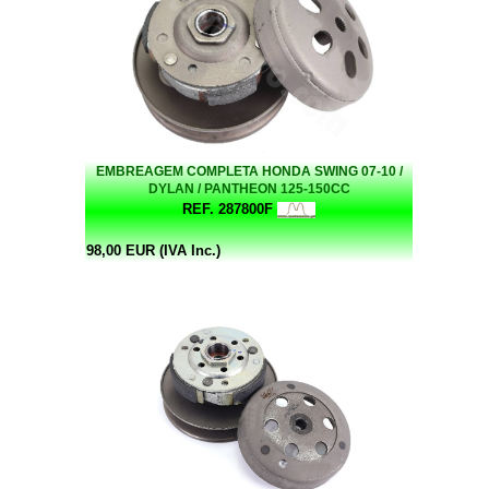
EMBREAGEM COMPLETA HONDA SWING 07-10 /
DYLAN / PANTHEON 125-150CC
REF. 287800F
98,00 EUR (IVA Inc.)