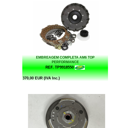
EMBREAGEM COMPLETA AM6 TOP
PERFORMANCE
REF. TP9918550
370,00 EUR (IVA Inc.)