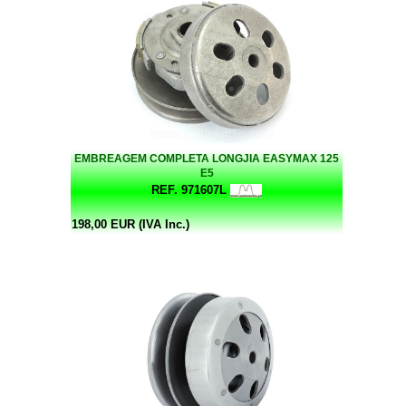
EMBREAGEM COMPLETA LONGJIA EASYMAX 125
E5
REF. 971607L
198,00 EUR (IVA Inc.)