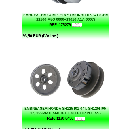
EMBREAGEM COMPLETA SYM ORBIT II 50 4T (OEM
22100-M5Q-0000+23010-A1A-0007)
REF. 175279
93,50 EUR (IVA Inc.)
EMBREAGEM HONDA SH125 [01-04] / SH125I [05-
12] 155MM DIAMETRO EXTERIOR POLIAS -
LONGITUDINAL AS POLIAS TEM +- 88MM - DIAM
REF. 1130-0450
INT CAMPANULA 125MM