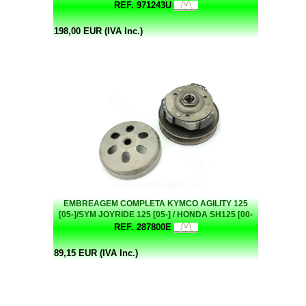
REF. 971243U
198,00 EUR (IVA Inc.)
EMBREAGEM COMPLETA KYMCO AGILITY 125
[05-]/SYM JOYRIDE 125 [05-] / HONDA SH125 [00-
08]
REF. 287800E
89,15 EUR (IVA Inc.)