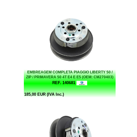
EMBREAGEM COMPLETA PIAGGIO LIBERTY 50 /
ZIP / PRIMAVERA 50 4T E4 E E5 (OEM: CM270403)
REF. 140681
185,00 EUR (IVA Inc.)