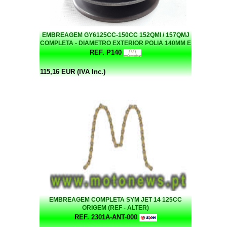
EMBREAGEM GY6125CC-150CC 152QMI / 157QMJ
COMPLETA - DIAMETRO EXTERIOR POLIA 140MM E
125MM DIAMETRO INTERIOR CAMPANULA
REF. P140
115,16 EUR (IVA Inc.)
EMBREAGEM COMPLETA SYM JET 14 125CC
ORIGEM (REF - ALTER)
REF. 2301A-ANT-000