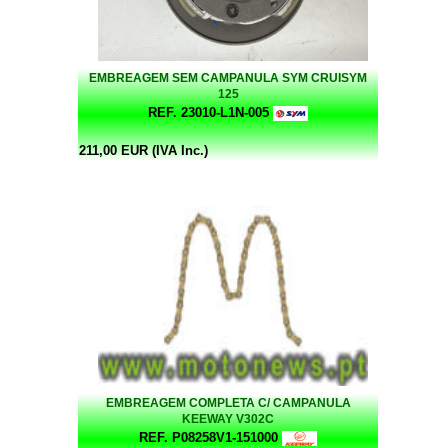
EMBREAGEM SEM CAMPANULA SYM CRUISYM
125
REF. 23010-L1N-005
211,00 EUR (IVA Inc.)
EMBREAGEM COMPLETA C/ CAMPANULA
KEEWAY V302C
REF. P08258V1-151000