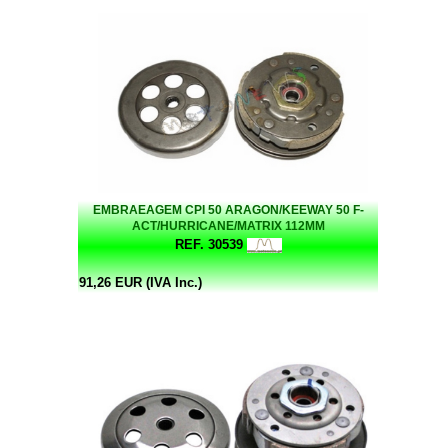
EMBRAEAGEM CPI 50 ARAGON/KEEWAY 50 F-
ACT/HURRICANE/MATRIX 112MM
REF. 30539
91,26 EUR (IVA Inc.)