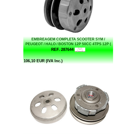
EMBREAGEM COMPLETA SCOOTER SYM /
PEUGEOT / HALO / BOSTON 12P 50CC 4TPS 12P (
MOTEUR GY6 137QMB )
REF. 287644
106,10 EUR (IVA Inc.)