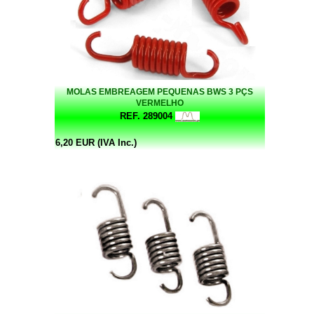
MOLAS EMBREAGEM PEQUENAS BWS 3 PÇS
VERMELHO
REF. 289004
6,20 EUR (IVA Inc.)