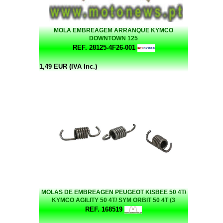
MOLA EMBREAGEM ARRANQUE KYMCO
DOWNTOWN 125
REF. 28125-4F26-001
1,49 EUR (IVA Inc.)
MOLAS DE EMBREAGEN PEUGEOT KISBEE 50 4T/
KYMCO AGILITY 50 4T/ SYM ORBIT 50 4T (3
UNIDADES)
REF. 168519