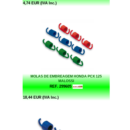
4,74 EUR (IVA Inc.)
MOLAS DE EMBREAGEM HONDA PCX 125
MALOSSI
REF. 299605
18,44 EUR (IVA Inc.)