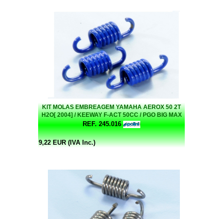
KIT MOLAS EMBREAGEM YAMAHA AEROX 50 2T
H2O[ 2004] / KEEWAY F-ACT 50CC / PGO BIG MAX
50CC POLINI
REF. 245.016
9,22 EUR (IVA Inc.)