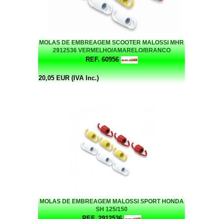
MOLAS DE EMBREAGEM SCOOTER MALOSSI MHR
2912536 VERMELHO/AMARELO/BRANCO
REF. 60956
20,05 EUR (IVA Inc.)
MOLAS DE EMBREAGEM MALOSSI SPORT HONDA
SH 125/150
REF. 2912536