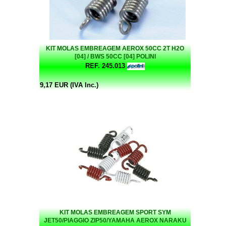
KIT MOLAS EMBREAGEM AEROX 50CC 2T H2O
[04] / BWS 50CC [04] POLINI
REF. 245.013
9,17 EUR (IVA Inc.)
KIT MOLAS EMBREAGEM SPORT SYM
JET50/PIAGGIO ZIP50/YAMAHA AEROX NARAKU