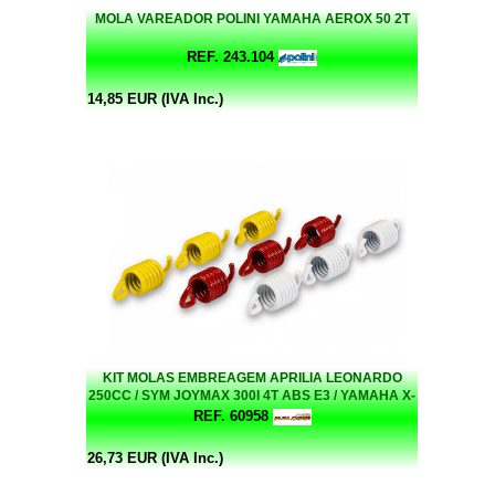
MOLA VAREADOR POLINI YAMAHA AEROX 50 2T
REF. 243.104
14,85 EUR (IVA Inc.)
KIT MOLAS EMBREAGEM APRILIA LEONARDO
250CC / SYM JOYMAX 300I 4T ABS E3 / YAMAHA X-
MAX 250CC (9 MOLAS) VERMELHA / AMARELA /
REF. 60958
BRANCA MHR MALOSSI
26,73 EUR (IVA Inc.)