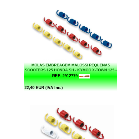
MOLAS EMBREAGEM MALOSSI PEQUENAS
SCOOTERS 125 HONDA SH - KYMCO X-TOWN 125 -
VARIAS
REF. 2912779
22,40 EUR (IVA Inc.)