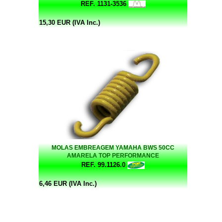
REF. 1131-3536
15,30 EUR (IVA Inc.)
MOLAS EMBREAGEM YAMAHA BWS 50CC
AMARELA TOP PERFORMANCE
REF. 99.1126.0
6,46 EUR (IVA Inc.)