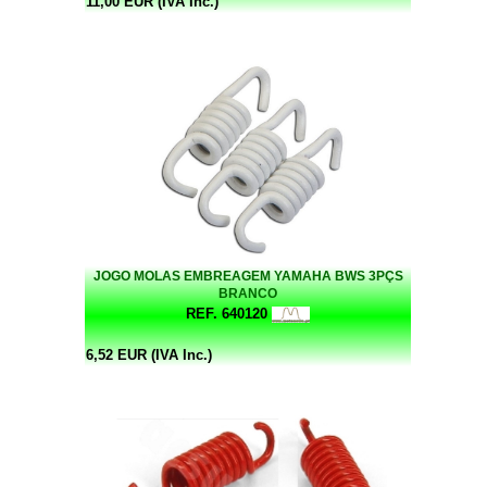
11,00 EUR (IVA Inc.)
JOGO MOLAS EMBREAGEM YAMAHA BWS 3PÇS
BRANCO
REF. 640120
6,52 EUR (IVA Inc.)