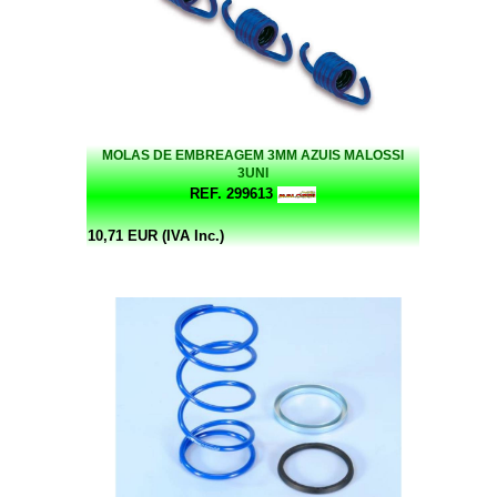
MOLAS DE EMBREAGEM 3MM AZUIS MALOSSI
3UNI
REF. 299613
10,71 EUR (IVA Inc.)