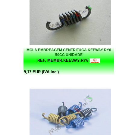
MOLA EMBREAGEM CENTRIFUGA KEEWAY RY6
50CC UNIDADE
REF. MEMBR.KEEWAY.RY6
9,13 EUR (IVA Inc.)