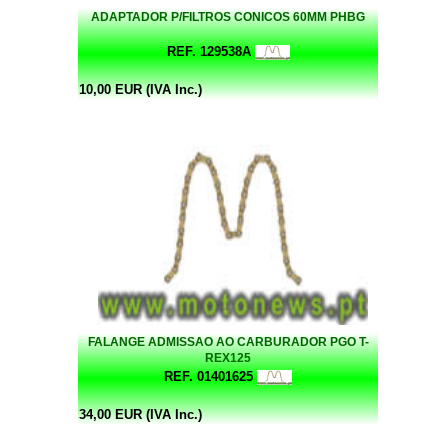
ADAPTADOR P/FILTROS CONICOS 60MM PHBG
REF. 129538A
10,00 EUR (IVA Inc.)
FALANGE ADMISSAO AO CARBURADOR PGO T-
REX125
REF. 01401625
34,00 EUR (IVA Inc.)