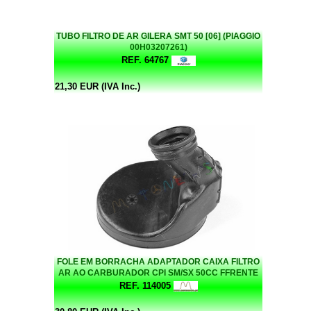
TUBO FILTRO DE AR GILERA SMT 50 [06] (PIAGGIO
00H03207261)
REF. 64767
21,30 EUR (IVA Inc.)
FOLE EM BORRACHA ADAPTADOR CAIXA FILTRO
AR AO CARBURADOR CPI SM/SX 50CC FFRENTE
35MM - TRAZ 120MM E TEM COMPRIDO 130MM -
REF. 114005
(DÁ PARA OUTRAS APLICAÇOES)