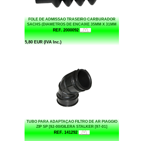
FOLE DE ADMISSAO TRASEIRO CARBURADOR
SACHS (DIAMETROS DE ENCAIXE 35MM X 31MM
COM 86MM COMPRIDO)
REF. 2000092
5,80 EUR (IVA Inc.)
TUBO PARA ADAPTAÇAO FILTRO DE AR PIAGGIO
ZIP SP [92-00/GILERA STALKER [97-01]
REF. 141292