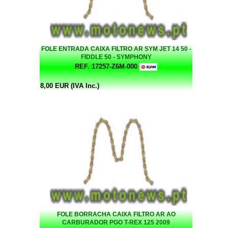
FOLE ENTRADA CAIXA FILTRO AR SYM JET 14 50 -
FIDDLE 50 - SYMPHONY
REF. 17257-Z6M-000
8,00 EUR (IVA Inc.)
FOLE BORRACHA CAIXA FILTRO AR AO
CARBURADOR PGO T-REX 125 2009