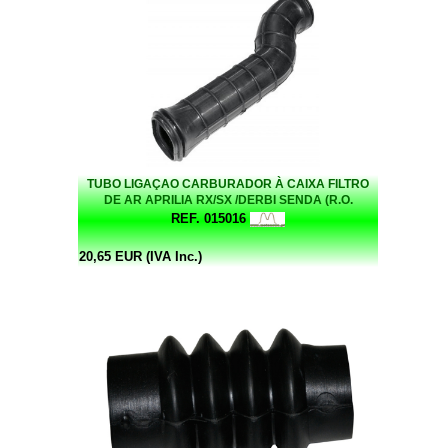
TUBO LIGAÇAO CARBURADOR À CAIXA FILTRO
DE AR APRILIA RX/SX /DERBI SENDA (R.O.
00H03207261)
REF. 015016
20,65 EUR (IVA Inc.)