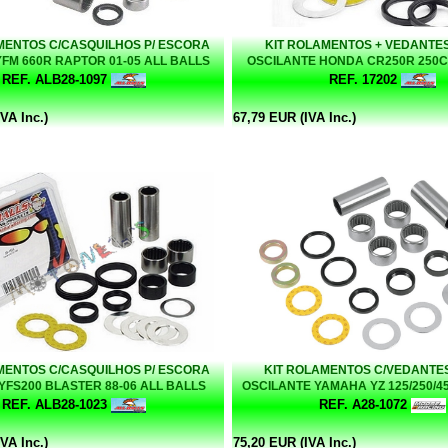
MENTOS C/CASQUILHOS P/ ESCORA
KIT ROLAMENTOS + VEDANTE
FM 660R RAPTOR 01-05 ALL BALLS
OSCILANTE HONDA CR250R 250CC
BALLS
REF. ALB28-1097
REF. 17202
VA Inc.)
67,79 EUR (IVA Inc.)
MENTOS C/CASQUILHOS P/ ESCORA
KIT ROLAMENTOS C/VEDANTE
FS200 BLASTER 88-06 ALL BALLS
OSCILANTE YAMAHA YZ 125/250/
RACING
REF. ALB28-1023
REF. A28-1072
VA Inc.)
75,20 EUR (IVA Inc.)