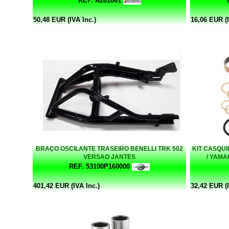
REF. A281061
50,48 EUR (IVA Inc.)
16,06 EUR (I
BRAÇO OSCILANTE TRASEIRO BENELLI TRK 502
KIT CASQU
VERSAO JANTES
/ YAMA
REF. 53100P160000
401,42 EUR (IVA Inc.)
32,42 EUR (I