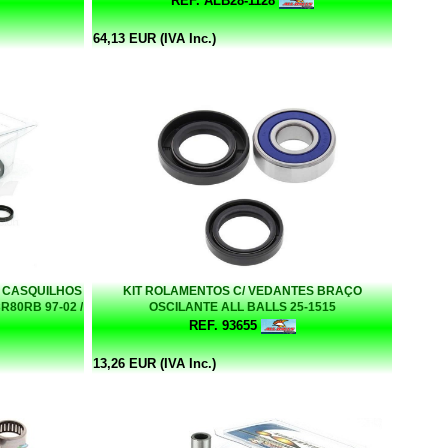
REF. ALB28-1128
64,13 EUR (IVA Inc.)
+ CASQUILHOS
KIT ROLAMENTOS C/ VEDANTES BRAÇO
R80RB 97-02 /
OSCILANTE ALL BALLS 25-1515
27-1045
REF. 93655
13,26 EUR (IVA Inc.)