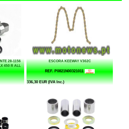
TE 28-1156
ESCORA KEEWAY V302C
LX 450 R ALL
REF. P0821N00321011
336,30 EUR (IVA Inc.)