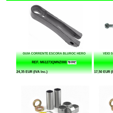
GUIA CORRENTE ESCORA BLUROC HERO
VEIO 
REF. M61273QMNZ000
24,35 EUR (IVA Inc.)
17,50 EUR (I