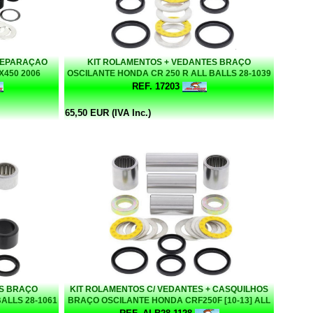
REPARAÇAO
KIT ROLAMENTOS + VEDANTES BRAÇO
450 2006
OSCILANTE HONDA CR 250 R ALL BALLS 28-1039
REF. 17203
65,50 EUR (IVA Inc.)
ES BRAÇO
KIT ROLAMENTOS C/ VEDANTES + CASQUILHOS
ALLS 28-1061
BRAÇO OSCILANTE HONDA CRF250F [10-13] ALL
BALLS