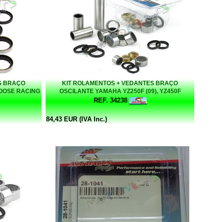
S BRAÇO
KIT ROLAMENTOS + VEDANTES BRAÇO
MOOSE RACING
OSCILANTE YAMAHA YZ250F (09), YZ450F
(14)/OUTROS MODELOS YAMAHA ALL BALLS
REF. 34238
84,43 EUR (IVA Inc.)