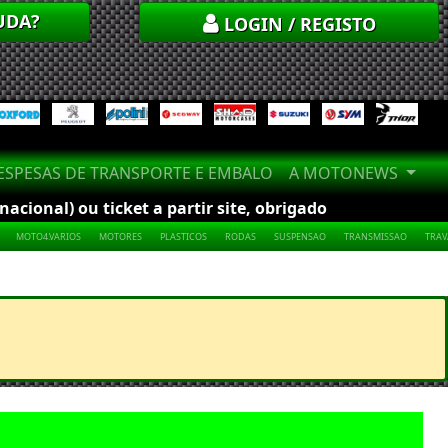
UDA?
LOGIN / REGISTO
SPESAS DE TRANSPORTE E EMBALO
A MOTONEWS
cional) ou ticket a partir site, obrigado
MOTO4.VARIOS
MOTORES
PLASTICOS
RODAS
SUSPENSAO
TRANSMISSAO
TRA