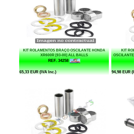
KIT ROLAMENTOS BRAÇO OSCILANTE HONDA
KIT R
XR600R [93-00] ALL BALLS
OSCILANTE 
REF. 34258
65,33 EUR (IVA Inc.)
94,98 EUR (I