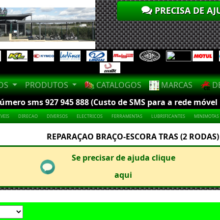
PRECISA DE AJ
LOS
PRODUTOS
CATALOGOS
MARCAS
DE
mero sms 927 945 888 (Custo de SMS para a rede móvel na
VEIS
DIRECAO
DIVERSOS
ELECTRICOS
FERRAMENTAS
LUBRIFICANTES
MINIMOTAS
REPARAÇAO BRAÇO-ESCORA TRAS (2 RODAS)
Se precisar de ajuda clique
aqui