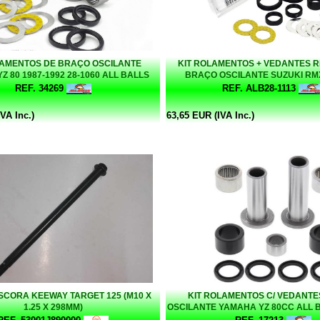
LAMENTOS DE BRAÇO OSCILANTE
KIT ROLAMENTOS + VEDANTES 
Z 80 1987-1992 28-1060 ALL BALLS
BRAÇO OSCILANTE SUZUKI RMX
REF. 34269
REF. ALB28-1113
VA Inc.)
63,65 EUR (IVA Inc.)
SCORA KEEWAY TARGET 125 (M10 X
KIT ROLAMENTOS C/ VEDANT
1.25 X 298MM)
OSCILANTE YAMAHA YZ 80CC ALL B