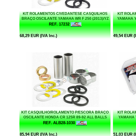
KIT ROLAMENTOS C/VEDANTESE CASQUILHOS
KIT ROLA
BRAÇO OSCILANTE YAMAHA WR F 250 (2013)/YZ
YAMAHA Y
250 (2008-12) ALL BALLS
REF. 17232
68,29 EUR (IVA Inc.)
49,54 EUR (I
KIT CASQUILHO/ROLAMENTO P/ESCORA BRAÇO
KIT ROLA
OSCILANTE HONDA CR 125R 89-92 ALL BALLS
YAMAHA Y
REF. ALB28-1030
85,94 EUR (IVA Inc.)
51,03 EUR (I