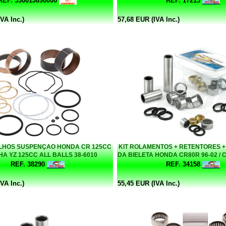
REF. 53001J890000
REF. 17213
VA Inc.)
57,68 EUR (IVA Inc.)
ILHOS SUSPENÇAO HONDA CR 125CC
KIT ROLAMENTOS + RETENTORES 
HA YZ 125CC ALL BALLS 38-6010
DA BIELETA HONDA CR80R 96-02 / C
CR85R/RB 03-07 ALL BALLS 
REF. 38290
REF. 34158
VA Inc.)
55,45 EUR (IVA Inc.)