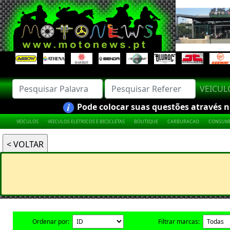
VEICU
Pode colocar suas questões através nú
VEICULOS
VEICULOS ELETRICOS E BICICLETAS
BOUTIQUE
CARBURACAO
CONSUMI
Ordenar por:
Filtrar marcas: