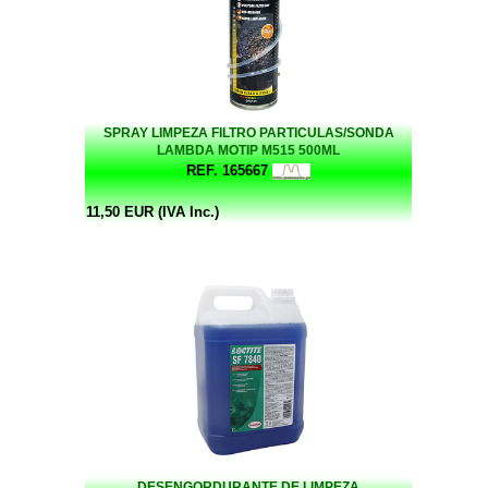
SPRAY LIMPEZA FILTRO PARTICULAS/SONDA
LAMBDA MOTIP M515 500ML
REF. 165667
11,50 EUR (IVA Inc.)
DESENGORDURANTE DE LIMPEZA