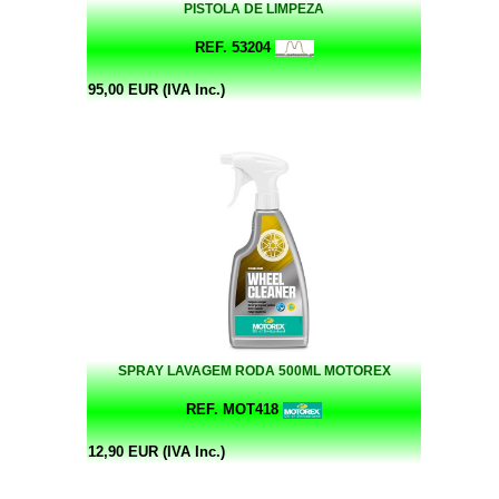
PISTOLA DE LIMPEZA
REF. 53204
95,00 EUR (IVA Inc.)
SPRAY LAVAGEM RODA 500ML MOTOREX
REF. MOT418
12,90 EUR (IVA Inc.)