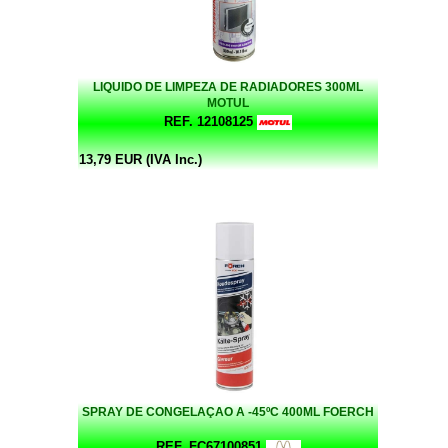
LIQUIDO DE LIMPEZA DE RADIADORES 300ML
MOTUL
REF. 12108125
13,79 EUR (IVA Inc.)
SPRAY DE CONGELAÇAO A -45ºC 400ML FOERCH
REF. FC67100851