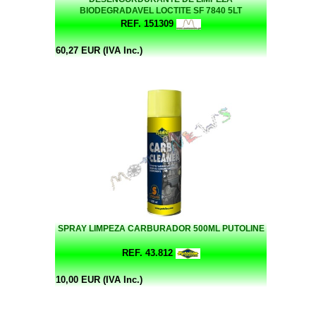
BIODEGRADAVEL LOCTITE SF 7840 5LT
REF. 151309
60,27 EUR (IVA Inc.)
SPRAY LIMPEZA CARBURADOR 500ML PUTOLINE
REF. 43.812
10,00 EUR (IVA Inc.)