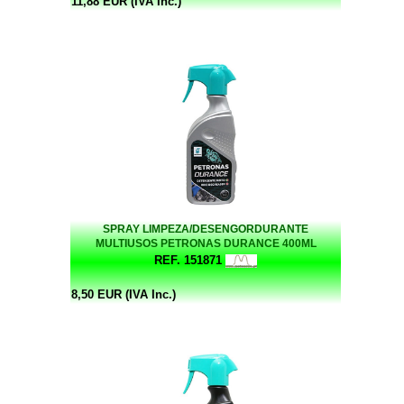
11,88 EUR (IVA Inc.)
SPRAY LIMPEZA/DESENGORDURANTE
MULTIUSOS PETRONAS DURANCE 400ML
REF. 151871
8,50 EUR (IVA Inc.)