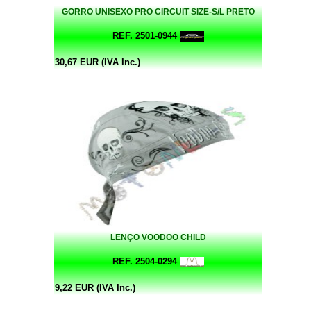
GORRO UNISEXO PRO CIRCUIT SIZE-S/L PRETO
REF. 2501-0944
30,67 EUR (IVA Inc.)
LENÇO VOODOO CHILD
REF. 2504-0294
9,22 EUR (IVA Inc.)