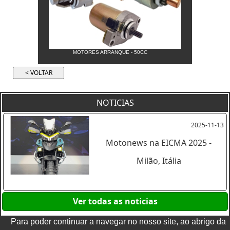
MOTORES ARRANQUE - 50CC
NOTICIAS
2025-11-13
Motonews na EICMA 2025 -
Milão, Itália
Ver todas as noticias
Para poder continuar a navegar no nosso site, ao abrigo da
TERMOS E CONDIÇÕES
|
POLITICA DE PRIVACIDADE
|
LIVRO DE