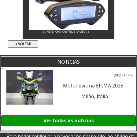
PAINEIS KMS-OUTROS DIGITAIS
NOTICIAS
2025-11-13
Motonews na EICMA 2025 -
Milão, Itália
Ver todas as noticias
TERMOS E CONDIÇÕES
|
POLITICA DE PRIVACIDADE
|
LIVRO DE
Para poder continuar a navegar no nosso site, ao abrigo da