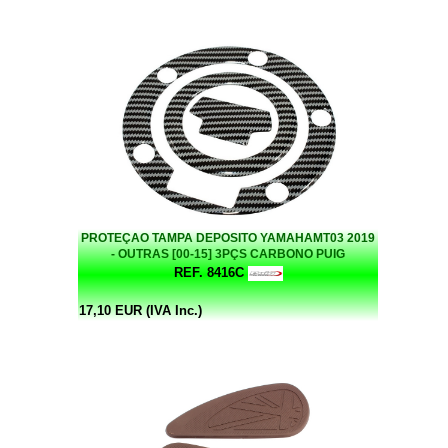
PROTEÇAO TAMPA DEPOSITO YAMAHAMT03 2019
- OUTRAS [00-15] 3PÇS CARBONO PUIG
REF. 8416C
17,10 EUR (IVA Inc.)