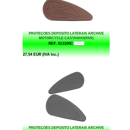
PROTEÇOES DEPOSITO LATERAIS ARCHIVE
MOTORCYCLE CASTANHO(PAR)
REF. 013100C
27,54 EUR (IVA Inc.)
PROTEÇOES DEPOSITO LATERAIS ARCHIVE