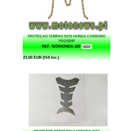
PROTEÇAO TAMPAO 5030 HONDA CARBONO
PROGRIP
REF. 5030HONDA-189
23,00 EUR (IVA Inc.)