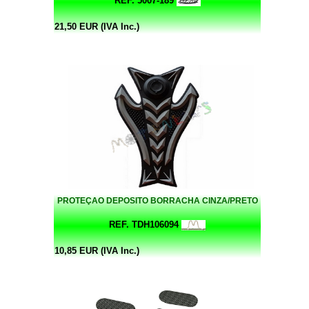
REF. 5007-189
21,50 EUR (IVA Inc.)
PROTEÇAO DEPOSITO BORRACHA CINZA/PRETO
REF. TDH106094
10,85 EUR (IVA Inc.)