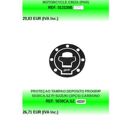
MOTORCYCLE CINZA (PAR)
REF. 013100B
29,83 EUR (IVA Inc.)
PROTEÇAO TAMPAO DEPOSITO PROGRIP
5030CA.SZ P/ SUZUKI (3PÇS) CARBONO
REF. 5030CA.SZ
26,71 EUR (IVA Inc.)