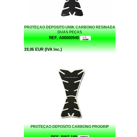
PROTEÇAO DEPOSITO UNIK CARBONO RESINADA
DUAS PEÇAS
REF. A00000940
19,06 EUR (IVA Inc.)
PROTEÇAO DEPOSITO CARBONO PROGRIP