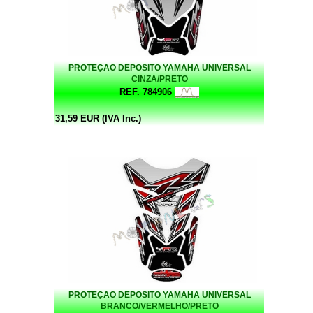
PROTEÇAO DEPOSITO YAMAHA UNIVERSAL
CINZA/PRETO
REF. 784906
31,59 EUR (IVA Inc.)
PROTEÇAO DEPOSITO YAMAHA UNIVERSAL
BRANCO/VERMELHO/PRETO