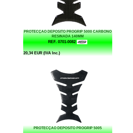
PROTECÇAO DEPOSITO PROGRIP 5000 CARBONO
RESINADA 140MM
REF. 0701-0082
20,34 EUR (IVA Inc.)
PROTECÇAO DEPOSITO PROGRIP 5005