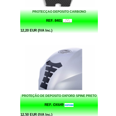
PROTECÇAO DEPOSITO CARBONO
REF. 8401
12,20 EUR (IVA Inc.)
PROTEÇÃO DE DEPOSITO OXFORD SPINE PRETO
REF. OX649
12,50 EUR (IVA Inc.)