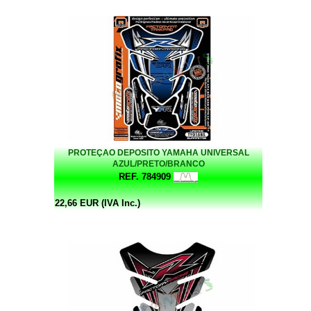
PROTEÇAO DEPOSITO YAMAHA UNIVERSAL
AZUL/PRETO/BRANCO
REF. 784909
22,66 EUR (IVA Inc.)