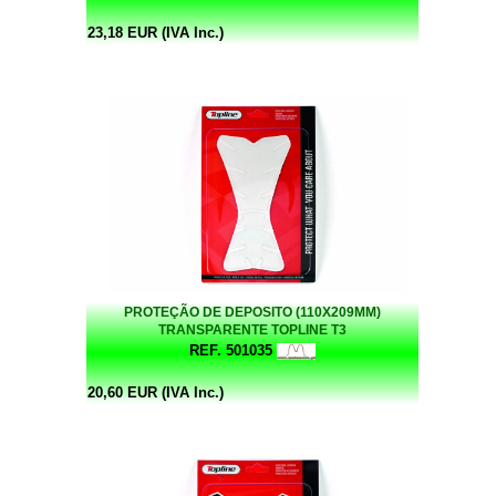
23,18 EUR (IVA Inc.)
PROTEÇÃO DE DEPOSITO (110X209MM)
TRANSPARENTE TOPLINE T3
REF. 501035
20,60 EUR (IVA Inc.)