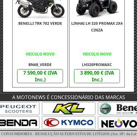
BENELLI TRK 702 VERDE
LINHAI LH 320 PROMAX 2X4
CINZA
VEICULO NOVO
VEICULO NOVO
BN68_VERDE
LH320PROMAXC
7 590,00 € (IVA
3 890,00 € (IVA
Inc.)
Inc.)
A MOTONEWS É CONCESSIONÁRIO DAS MARCAS
BENELLI TRK 702 X BEGE
NSUMIDORES - RESOLUÇÃO ALTERNATIVA DE LITÍGIOS (Art. 18º; da Lei nº; 