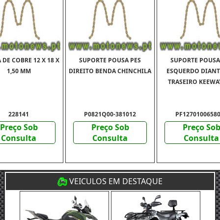
 DE COBRE 12 X 18 X
SUPORTE POUSA PES
SUPORTE POUSA
1,50 MM
DIREITO BENDA CHINCHILA
ESQUERDO DIANT
TRASEIRO KEEWA
228141
P0821Q00-381012
PF1270100658
Preço Sob
Preço Sob
Preço So
Consulta
Consulta
Consulta
VEICULOS EM DESTAQUE