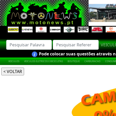
VEICU
Pode colocar suas questões através nú
VEICULOS
VEICULOS ELETRICOS E BICICLETAS
BOUTIQUE
CARBURACAO
CONSUMI