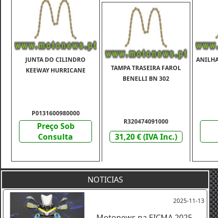
JUNTA DO CILINDRO
ANILHA
TAMPA TRASEIRA FAROL
KEEWAY HURRICANE
BENELLI BN 302
P0131600980000
R320474091000
Preço Sob
Consulta
31,20 € (IVA Inc.)
NOTICIAS
2025-11-13
Motonews na EICMA 2025 -