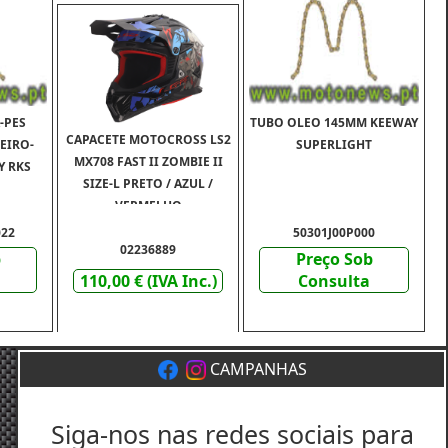
-PES
TUBO OLEO 145MM KEEWAY
CAPACETE MOTOCROSS LS2
EIRO-
SUPERLIGHT
MX708 FAST II ZOMBIE II
Y RKS
SIZE-L PRETO / AZUL /
VERMELHO
022
50301J00P000
02236889
b
Preço Sob
110,00 € (IVA Inc.)
Consulta
CAMPANHAS
Siga-nos nas redes sociais para