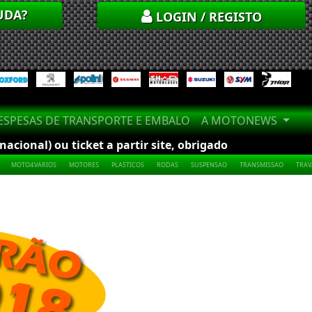
UDA?
LOGIN / REGISTO
SPESAS DE TRANSPORTE E EMBALO
A MOTONEWS
cional) ou ticket a partir site, obrigado
MOTO4.VARIOS
MOTORES
PLASTICOS
RODAS
SUSPENSAO
TRANSMISSAO
TRA