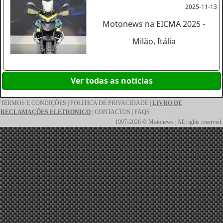
2025-11-13
Motonews na EICMA 2025 -
Milão, Itália
Ver todas as noticias
TERMOS E CONDIÇÕES
|
POLITICA DE PRIVACIDADE
|
LIVRO DE
RECLAMAÇÕES ELETRONICO
|
CONTACTOS
|
FAQS
1997-2026 © Motonews | All rights reserved.