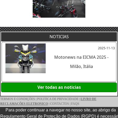
NOTICIAS
2025-11-13
Motonews na EICMA 2025 -
Milão, Itália
Ver todas as noticias
TERMOS E CONDIÇÕES
|
POLITICA DE PRIVACIDADE
|
LIVRO DE
RECLAMAÇÕES ELETRONICO
|
CONTACTOS
|
FAQS
1997-2026 © Motonews | All rights reserved.
Para poder continuar a navegar no nosso site, ao abrigo da
Regulamento Geral de Proteção de Dados (RGPD) é necessár