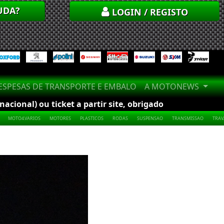
UDA?
LOGIN / REGISTO
SPESAS DE TRANSPORTE E EMBALO
A MOTONEWS
cional) ou ticket a partir site, obrigado
MOTO4.VARIOS
MOTORES
PLASTICOS
RODAS
SUSPENSAO
TRANSMISSAO
TRA