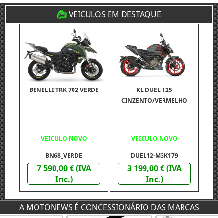
VEICULOS EM DESTAQUE
BENELLI TRK 702 VERDE
KL DUEL 125
CINZENTO/VERMELHO
VEICULO NOVO
VEICULO NOVO
BN68_VERDE
DUEL12-M3K179
7 590,00 € (IVA
3 199,00 € (IVA
Inc.)
Inc.)
A MOTONEWS É CONCESSIONÁRIO DAS MARCAS