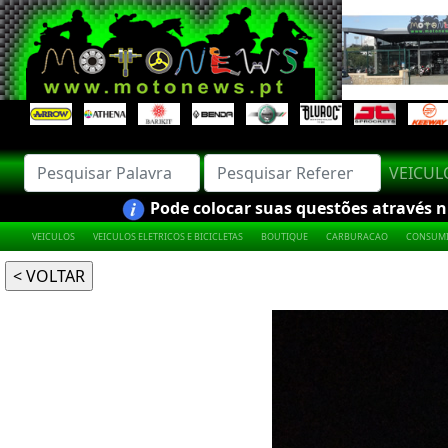
VEICU
Pode colocar suas questões através nú
VEICULOS
VEICULOS ELETRICOS E BICICLETAS
BOUTIQUE
CARBURACAO
CONSUMI