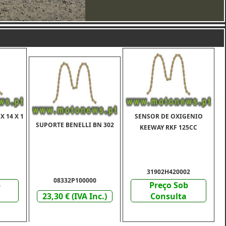
X 14 X 1
SENSOR DE OXIGENIO
SUPORTE BENELLI BN 302
KEEWAY RKF 125CC
31902H420002
08332P100000
b
Preço Sob
23,30 € (IVA Inc.)
Consulta