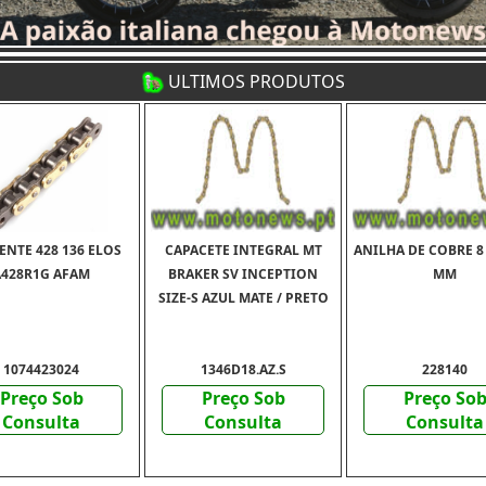
ULTIMOS PRODUTOS
NTE 428 136 ELOS
CAPACETE INTEGRAL MT
ANILHA DE COBRE 8 
A428R1G AFAM
BRAKER SV INCEPTION
MM
SIZE-S AZUL MATE / PRETO
1074423024
1346D18.AZ.S
228140
Preço Sob
Preço Sob
Preço So
Consulta
Consulta
Consulta